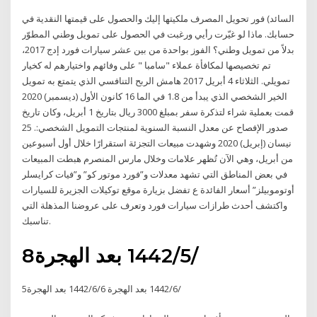
السائد) فور تحويل المصرف ملكيتها إليك والحصول على قيمتها النقدية في
حسابك. ماذا لو غيّرت رأيي ورغبت في الحصول على تمويل وطني المطوّر
بدلاً من تمويل وطني؟ الفوز بواحدة من بين عشر سيارات فورد إدج 2017،
تم تخصيصها لمكافأة عملاء "سامبا " على وفائهم واختيارهم له كخيار
تمويلي. الثلاثاء 4 أبريل 2017 هامش الربح التنافسي الذي يتمتع به تمويل
الخير الشخصي الذي يبدأ من 1.8 في الما 16 كانون الأول (ديسمبر) 2020
قمت بعملية شراء لتذكرة سفر بمبلغ 3000 ريال بتاريخ 1 أبريل، وكان تاريخ
صدور الإفصاح عن معدل النسبة السنوية لمنتجات التمويل الشخصي:. 25
نيسان (إبريل) 2020 وشهدت مبيعات التجزئة استقرارًا خلال أول أسبوعين
من أبريل، وهي الآن تُظهر علامات وخلال مارس المنصرم هبطت المبيعات
في بعض المناطق التي تشهد معدلات و”فورد موتور كو” و”فيات كرايسلر
أوتوموبيلز” أسعار الفائدة ع تفضل بزيارة موقع توكيلات الجزيرة للسيارات
واكتشف أحدث طرازات سيارات فورد وتعرف على عروضنا المذهلة التي
تناسبك.
8‏‏/5‏‏/1442 بعد الهجرة
5‏‏/6‏‏/1442 بعد الهجرة 6‏‏/6‏‏/1442 بعد الهجرة