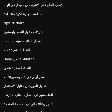
كسب المال على الانترنت مع جوجل في الهند
منظمة التجارة فكرة متقاطعة
Npv irr chart
شركات حقول النفط وليستون
معدل العائد حاسبة السندات
Vixen النفط الناشر
Dolar ذل kalkulator
ناقلة نفط سفينة شحن
سعر أولي في 31 ديسمبر 2020
تداول الفوركس مقابل الاستثمار
الماجستير في العقارات على الانترنت
التاجر وظائف الراتب المملكة المتحدة