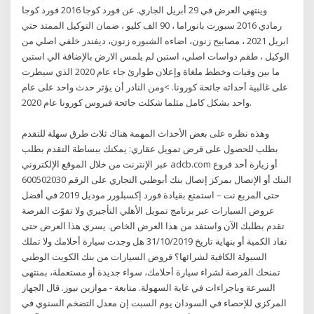
وينتهي العرض في 29 أبريل الجاري. عن فورد كوجا 2016 فورد كوجا
رمادي 2016 سبورت بانوراما ، 90 الف كليو ، ضمان التوكيل الممتد حتي
ابريل 2021 ، مصابيح زنون، اضاءه الشبوره زنون، ديفندر خلفي اصلي من
الوكيل ، طقم دواسات اصلي، استبن لم يلمس الارض بالإضافة الي استبن
ما بين وفيات وخطط ملغاة وإعلان طوارئ جاء عام 2020 الذي سيطرت
على غالبية أحداثه جائحة كورونا. >ومن النادر أن يؤثر حدث واحد على عام
واحد بشكل كامل مثلما شكلت جائحة فيروس كورونا عام 2020.
وهذه نظره على بعض الأحداث المهمة هناك ثلاث طرق سهلة للتقدم
بطلب للحصول على قرض تمويل عقاري: يمكنك ببساطة التقدم بطلب
عبر الإنترنت من خلال الموقع الإلكتروني adcb.com أو زيارة أحد فروع
البنك أو الإتصال بمركز إتصال بنك أبوظبي التجاري على الرقم 600502030
حتى المربع نت – استمتع بقيادة فورد إكسبلورر موديل 2019 في أفضل
عروض السيارات عبر برنامج تمويل الأهلي التأجيري ولا تفوّت الفرصة
تقدم بطلبك الآن واستفد من هذا العرض الخاص. يسري هذا العرض حتى
نفاد الكمية أو بنهاية تاريخ 31/10/2019 هل وجدت سيارة أحلامك ولا تملك
السيولة الكافية لشرائها؟ قروض السيارات من بنك الكويت الوطني
تمنحك الفرصة لشراء سيارة أحلامك، سواء جديدة أو مستعملة، بمنتهى
السرعة وباجراءات في غاية السهولة. متابعة - موازين نيوز. قال الجهاز
المركزي للإحصاء في السودان يوم السبت إن معدل التضخم السنوي في