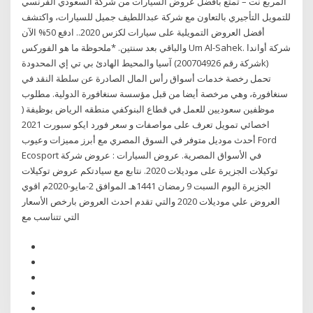
المربع نت – تمتع بأفضل عروض السيارات من شركة السعودي الفرنسي
للتمويل التأجيري بالتعاون مع شركة عبداللطيف جميل للسيارات، واكتشف
أفضل العروض التمويلية على سيارات لكزس 2020.. ادفع 50% الآن
والباقي بعد سنتين. *ملحوظة ما هو الفوركس Um Al-Sahek. شركة أواندا
آسيا والمحيط الهادئ بي تي إي المحدودة (شركة رقم 200704926k)
تحمل رخصة خدمات أسواق رأس المال الصادرة عن سلطة النقد في
سنغافورة، وهي مرخصة أيضا من قبل مؤسسة سنغافورة الدولية. مطلوب
موظفين سعوديين للعمل في قطاع البنوكفي منطقه الرياض بوظيفة (
اخصائي تمويل تعرف على مواصفات و سعر فورد ايكو سبورت 2021
أحدث موديل متوفر في السوق المصري مع أبرز مميزات وعيوب Ford
Ecosport في الأسواق المصرية. عروض السيارات : عروض شركة
توكيلات الجزيرة على موديلات 2020. نتابع مع سيادتكم عروض توكيلات
الجزيرة اليوم السبت 9 رمضان 1441هـ الموافق 2-مايو-2020م اقوي
العروض علي موديلات 2020 والتي تقدم احدث العروض بارخص الأسعار
التي تتناسب مع