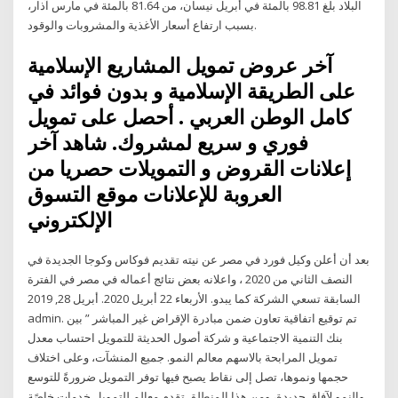
البلاد بلغ 98.81 بالمئة في أبريل نيسان، من 81.64 بالمئة في مارس آذار،
بسبب ارتفاع أسعار الأغذية والمشروبات والوقود.
آخر عروض تمويل المشاريع الإسلامية
على الطريقة الإسلامية و بدون فوائد في
كامل الوطن العربي . أحصل على تمويل
فوري و سريع لمشروك. شاهد آخر
إعلانات القروض و التمويلات حصريا من
العروبة للإعلانات موقع التسوق
الإلكتروني
بعد أن أعلن وكيل فورد في مصر عن نيته تقديم فوكاس وكوجا الجديدة في
النصف الثاني من 2020 ، واعلانه بعض نتائج أعماله في مصر في الفترة
السابقة تسعي الشركة كما يبدو. الأربعاء 22 أبريل 2020. أبريل 28, 2019
admin. تم توقيع اتفاقية تعاون ضمن مبادرة الإقراض غير المباشر ” بين
بنك التنمية الاجتماعية و شركة أصول الحديثة للتمويل احتساب معدل
تمويل المرابحة بالاسهم معالم النمو. جميع المنشآت، وعلى اختلاف
حجمها ونموها، تصل إلى نقاط يصبح فيها توفر التمويل ضرورةً للتوسع
والنمو لآفاق جديدة، ومن هذا المنطلق تقدم معالم للتمويل خدمات خاصًة