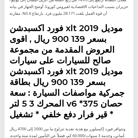
حزيران بسبب التداعيات الاقتصادية لفيروس كورونا. أوضح الجهاز في بيانه
أن قوة العمل بلغت 28.171 مليون فرد، بارتفاع 5.6%، مقارنة
فورد اكسبدشن xlt موديل 2019
بسعر 139 900 ريال , اقوى
العروض المقدمة من مجموعة
صالح للسيارات على سيارات
فورد اكسبدشن xlt موديل 2019
بسعر 139 900 ريال بطاقة
جمركية مواصفات السيارة : سعة
المحرك 3 5 لتر v6 *375 حصان
* قير فرار دفع خلفي * تشغيل
وتتوافر فورد إكسبلورر مع هدية نقدية تتراوح ما بين 2000 إلى 4700 ريال
عُماني، وخدمة 3 سنوات/‏‏60.000 كم، فضلاً عن التأمين لمدة سنة واحدة،