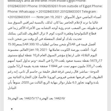
weekdays and all the time: From inside Egypt Phone:
01028433301 Phone: 01062659261 From outside of Egypt Phone:
Phone: Whatsapp: + 201028433301 201028433301 Telegram :
+201028433301 ----- Note Jan 19, 2021 · أصداء الماضي حول الأسواق
غالبا ما ترتد لإعلام الحاضر بما كان. لذلك، بالنسبة لمراقبي السوق منذ
فترة طويلة، من الصعب عدم رؤية أوجه التشابه بين الأجزاء الأكثر زبدا في
قطاع التكنولوجيا وطفرة الدوت كوم. لا تزال الظروف للتذكير، يمكنك
تحديث بلدك أو لغتك المفضلة في أي وقت من شحن ثابت
بسعر15.00SAR أو شحن مجاني لطلبات 300.10SAR أفضل قيمة في
العالم، مضمونة! Jan 19, 2021 · كونا - أغلقت بورصة الكويت تعاملاتها
اليوم الثلاثاء على ارتفاع مؤشر السوق العام 6ر10 نقطة ليبلغ مستوى
17ر5673 نقطة بنسبة صعود بلغت 19ر0 في المئة.~وتم تداول كمية أسهم
بلغت 7ر335 مليون سهم تمت عبر 11844 صفقة نقدية بقيمة 3ر52 مليون
الدوحة - مباشر: قال رئيس غرفة قطر خليفة بن جاسم آل ثاني، إنه رغم
الظروف التي فرضها تفشي فيروس كورونا عالمياً، فإن التجارة الثنائية بين
بلدة والهند تجاوز 6.3 مليار دولار بنهاية الربع الثالث من 2020، منوهاً بأن
التبادل
3‏‏/6‏‏/1442 بعد الهجرة 17‏‏/5‏‏/1442 بعد الهجرة