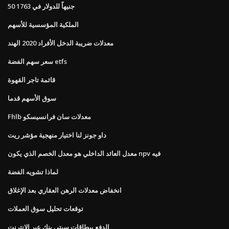
50 جنيهاً للدولار في 1763
الملكية المؤسسية للأسهم
معدلات ضريبة الدخل الأفراد 2020 الهند
سعر سهم الفضة etfs
قائمة تاجر القهوة
سوق الأسهم قدما
Fhlb معدلات سان فرانسيسكو
داو جونز لنا اختيار منهجية مؤشر ريت
معدل العائد الداخلي هو معدل الخصم الذي يكون npv فيه
لماذا تشويه الفضة
انخفاض معدلات الرهن العقاري بعد الإغلاق
توقعات تحليل سوق العملات
الدفع ببطاقات سيتي بنك عبر الإنترنت