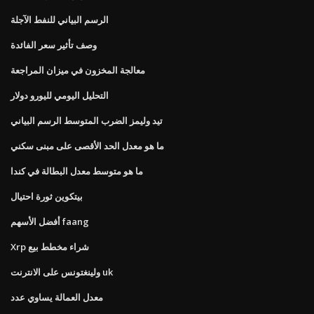
الرسم البياني للنفط الآجلة
وصف تأثير سعر الفائدة
معالجة المخزون في ميزان المراجعة
التحليل اليومي لليورو دولار
تيد وليمز الضرب المتوسط ​​الرسم البياني
ما هو معدل الحد الأقصى على مبنى سكني
ما هو متوسط ​​معدل البطالة في كندا
بيتكوين ثورة احتيال
أفضل الأسهم faang
Xrp شراء مخطط بيع
ولينغتونس على الانترنت uk
معدل العمالة يساوي عدد