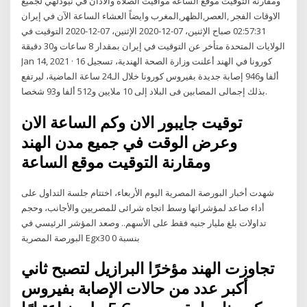
ومقارنة التوقيت موقع الساعة مواقيت الصلاة والأذان في نيودلهي لجميع
الاوقات الفجر ,العصر,الظهر,المغرب وايضاً العشاء الساعة الآن في إيران
02:57:31 صباح الإثنين، 07-12-2020 الإثنين، 07-12-2020 التوقيت في
الولايات المتحدة متأخر عن التوقيت في إيران بمقدار 8 ساعات و30 دقيقة
Jan 14, 2021 · كورونا في الهند أعلنت وزارة الصحة الهندية، تسجيل 16
ألفا و946 إصابة جديدة بفيروس كورونا خلال الـ24 ساعة الماضية، ليرتفع
بذلك إجمالى المصابين فى البلاد إلى 10 ملايين و512 ألفا و93 شخصا.
توقيت جايبور الان وكم الساعة الان
وعرض الوقت في جميع مدن الهند
ومقارنة التوقيت موقع الساعة
شهدت أخبار البورصة المصرية اليوم الأربعاء، اختتام جلسة التداول على
أداء صاعد لمؤشراتها وسط اتجاه شرائى للمصريين والأجانب، وحجم
تداولات بلغ مليار جنيه فقط على الأسهم.. وصعد المؤشر الرئيسي في
البورصة المصرية Egx30 بنسبة 0
تجاوزت الهند مؤخرًا البرازيل لتصبح ثاني
أكبر عدد من حالات الإصابة بفيروس