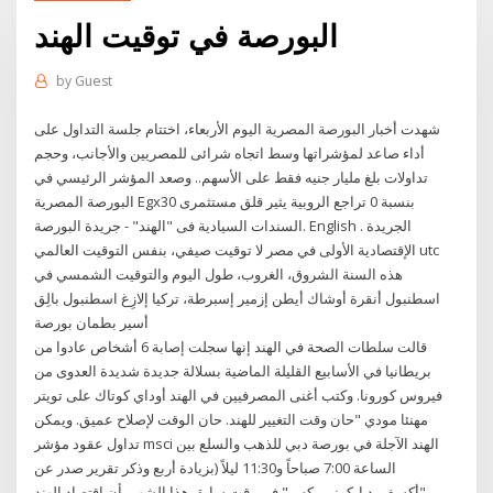
البورصة في توقيت الهند
by
Guest
شهدت أخبار البورصة المصرية اليوم الأربعاء، اختتام جلسة التداول على
أداء صاعد لمؤشراتها وسط اتجاه شرائى للمصريين والأجانب، وحجم
تداولات بلغ مليار جنيه فقط على الأسهم.. وصعد المؤشر الرئيسي في
البورصة المصرية Egx30 بنسبة 0 تراجع الروبية يثير قلق مستثمرى
السندات السيادية فى "الهند" - جريدة البورصة. English . الجريدة
الإقتصادية الأولى في مصر لا توقيت صيفي، بنفس التوقيت العالمي utc
هذه السنة الشروق، الغروب، طول اليوم والتوقيت الشمسي في
اسطنبول أنقرة أوشاك أيطن إزمير إسبرطة، تركيا إلازِغ اسطنبول بالِق
أسير بطمان بورصة
قالت سلطات الصحة في الهند إنها سجلت إصابة 6 أشخاص عادوا من
بريطانيا في الأسابيع القليلة الماضية بسلالة جديدة شديدة العدوى من
فيروس كورونا. وكتب أغنى المصرفيين في الهند أوداي كوتاك على تويتر
مهنئا مودي "حان وقت التغيير للهند. حان الوقت لإصلاح عميق. ويمكن
تداول عقود مؤشر msci الهند الآجلة في بورصة دبي للذهب والسلع بين
الساعة 7:00 صباحاً و11:30 ليلاً (بزيادة أربع وذكر تقرير صدر عن
"أكسفورد إيكونوميكس" في وقت سابق هذا الشهر بأن اقتصاد الهند