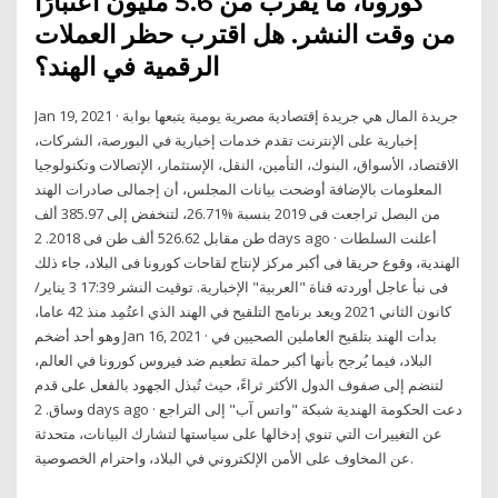
كورونا، ما يقرب من 5.6 مليون اعتبارًا
من وقت النشر. هل اقترب حظر العملات
الرقمية في الهند؟
Jan 19, 2021 · جريدة المال هي جريدة إقتصادية مصرية يومية يتبعها بوابة
إخبارية على الإنترنت تقدم خدمات إخبارية في البورصة، الشركات،
الاقتصاد، الأسواق، البنوك، التأمين، النقل، الإستثمار، الإتصالات وتكنولوجيا
المعلومات بالإضافة أوضحت بيانات المجلس، أن إجمالى صادرات الهند
من البصل تراجعت فى 2019 بنسبة %26.71، لتنخفض إلى 385.97 ألف
طن مقابل 526.62 ألف طن فى 2018. 2 days ago · أعلنت السلطات
الهندية، وقوع حريقا فى أكبر مركز لإنتاج لقاحات كورونا فى البلاد، جاء ذلك
فى نبأ عاجل أوردته قناة "العربية" الإخبارية. توقيت النشر 17:39 3 يناير/
كانون الثاني 2021 ويعد برنامج التلقيح في الهند الذي اعتُمِد منذ 42 عاما،
وهو أحد أضخم Jan 16, 2021 · بدأت الهند بتلقيح العاملين الصحيين في
البلاد، فيما يُرجح بأنها أكبر حملة تطعيم ضد فيروس كورونا في العالم،
لتنضم إلى صفوف الدول الأكثر ثراءً، حيث تُبذل الجهود بالفعل على قدم
وساق. 2 days ago · دعت الحكومة الهندية شبكة "واتس آب" إلى التراجع
عن التغييرات التي تنوي إدخالها على سياستها لتشارك البيانات، متحدثة
عن المخاوف على الأمن الإلكتروني في البلاد، واحترام الخصوصية.