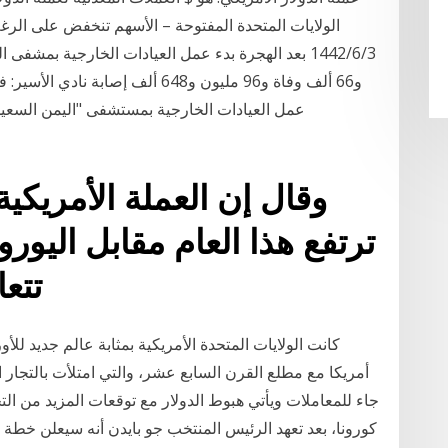
و66 ألف وفاة و96 مليون و648 ألف 
عمل العيادات الخارجية بمستشفى "اليمن السعيد ه
ترتفع هذا العام مقابل اليورو
تتع
كانت الولايات المتحدة الأمريكية بمثابة عالم جديد للأ
أمريكا مع مطلع القرن السابع عشر، والتي امتلأت بالتجار ا
جاء للمعاملات ويأتي هبوط الدولار مع توقعات المزيد من التح
كورونا، بعد تعهد الرئيس المنتخب جو بايدن أنه سيعلن خطة 