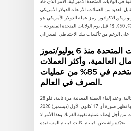
 في الولايات المتحدة الأميركية، الأمر الذي قاد
يد من العملات، الأربعاء. الدولار الأمريكي (usd) هو
 ريكو, الاكوادور. رمز عملة الدولار الأمريكي: هو
$ العملات المعدنية لعملة الدولار الأمريكي: 1¢, 5¢, 10¢, 25¢, 50¢, $1 قبل يوم الولايات المتحدة المفتوحة –
لى الرغم من تأكيدات بنك الاحتياطي الفيدرالي
العملة الوطنية الرسمية للولايات المتحدة منذ 6 يوليو/تموز
مال العالمية، وأكثر العملات
تداولا في الأسواق والتجارة، ويستخدم في 85% من عمليات
الصرف في العالم.
28 آب (أغسطس) 2018 أُلقيت عملة معدنية ثلاث مرات متتالية. وعند إلقاء العملة المعدنية مرة تانية، فلو
كانت المرة الأوّلانية ظهرت صورة، فالمرة التانية احتمال إنها تظهر صورة أو 17 كانون الأول (ديسمبر) 2020
 أجل إبطاء عملية تقوية الفرنك وهذا الأمر لا
تحبّذه واشنطن. فيتنام. كانت فيتنام المستفيدة