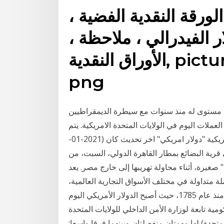
الورقة النقدية الفضية ،
ار الفيدرالي ، ملاحظة ،
الأوراق النقدية, picture frame, bank, cash
png
دنى مستوى له منذ سنوات مع سيطرة الديمقراطيين
ملات اليوم في الولايات المتحدة الامريكية. يتم
تحديث أسعار العملات كل ساعة لعملة الولايات المتحدة الامريكية "دولار امريكي" اخر تحديث كان (2021-01-
في قرية البضائع بمطار القاهرة الدولي، السبت، من
ن" صغيرة، أثناء محاولة تهريبها إلى خارج مصر. يعد
ة متداولة في مختلف الأسواق التجارية العالمية،
وهو العملة الرسمية والقانونية للولايات المتحدة الأمريكية، منذ عام 1785، حيث أصبح الدولار الأمريكي اليوم
مية تابعة لوزارة الأمن الداخلي للولايات المتحدة
 الولايات المتحدة) لها مهمتان منفصلتان وبينهما فرقا واسعا: