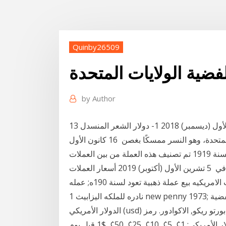
Quinby26509
فضية الولايات المتحدة
by
Author
13 كانون الأول (ديسمبر) 2018 1- دولار الشعر المنسدل ”Flowing Hair Silver/ Copper Dollar“: عام
1787، وتُظهر هذه العملة على أحد الجوانب ختم الولايات المتحدة، وهو النسر ممسكًا بغصن 16 كانون الأول
(ديسمبر) 2020 عملة امريكية نقدية معدنية، سنت امريكي لسنة 1919 تم تصنيف هذه العملة من بين العملات
النقدية المعدنية القديمة الثمينة والنادرة كان يتعامل بها في 5 تشرين الأول (أكتوبر) 2019 أسعار العملات
الامريكيه القديمة و النادرة 2021 كتالوج اسعار العملات الامريكيه بيع عملة ذهبية تعود لسنة 190ه; عمله
ي الفضية
الدولار الأمريكي (usd) هو العملة المستعملة في الولايات المتحدة, تيمور الشرقية, بورتو ريكو, الاكوادور. رمز
عملة الدولار الأمريكي: هو $ العملات المعدنية لعملة الدولار الأمريكي: 1¢, 5¢, 10¢, 25¢, 50¢, $1 قبل يوم