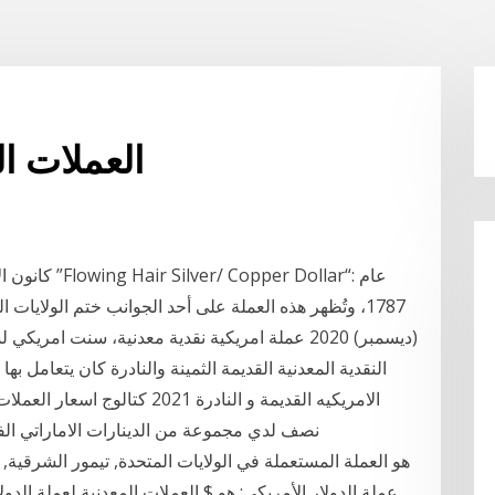
العملات ال
نادره للملكه اليزابيث 1 new penny 1973; نصف لدي مجموعة من الدينارات الامارات