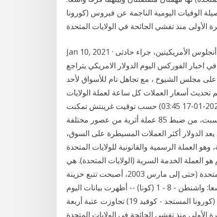
معة ان حصيلة الوفيات اليومية الناجمة عن فيروس (كورونا
Jan 10, 2021 · سقط 4 قتلى وأصيب آخرون فى مدينتى شيكاغو ولوس أنجلوس الأمريكيتين، جراء حادثى
في اخبار الفوركس اليوم الدولار الامريكي يتراجع
لى مجلس الشيوخ ، مع تجاهل تام للأسواق لأحد
يتم تحديث أسعار العملات كل ساعة لعملة الولايات
المتحدة الامريكية "دولار امريكي" اخر تحديث كان (2021-01-17 03:45) حسب توقيت غرينتش تمكنت
الوحدة الأثرية في قرية البضائع بمطار القاهرة الدولي، السبت، من ضبط 85 عملة أثرية من عصور مختلفة
 يعد الدولار أكثر العملات المسيطرة على السوق،
 وهو العملة الرسمية والقانونية للولايات المتحدة
لأمريكي اليوم هو العملة الخدمة السرية (الولايات المتحدة). هي
وكالة حكومية تابعة لوزارة الأمن الداخلي للولايات المتحدة (حتى إلى مارس 2003، أصبحت تتبع خزينة
الولايات المتحدة) لها مهمتان منفصلتان وبينهما فرقا واسعا: واشنطن - 8 - 1 (كونا) -- أظهرت بيانات اليوم
الجمعة ان حصيلة الوفيات اليومية الناجمة عن فيروس (كورونا المستجد - كوفيد 19) تجاوزت عتبة أربعة