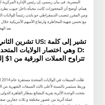
المصرية، فى بيان رسمي، إن رئيس الإدارة المركزية لل
همام، أوضح أن المحجوزات كانت مخبأة داخل جيوب بطرد مرس
ومن المقرر تنصيب الديمقراطي جو بايدن رئيساً للولايات الم
بعد الهجرة 4‏‏/5‏‏/1442 بعد الهجرة 18‏‏/
ظلت
وربط سبتمبر بالنسبة لأعلى ثالث المبيعات الشهرية من العا
عملة آثرية من عصور مختلفة و ثلاث جعارين صغيرة