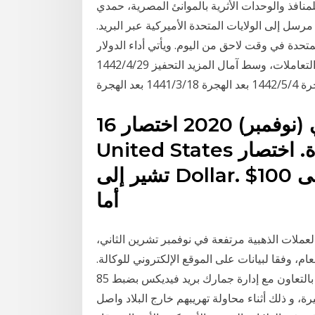
منافذ والوحدات الأثرية بالموانئ المصرية، حمدي
ل إلى الولايات المتحدة الأميركية عبر البريد.
تحدة في وقت لاحق من اليوم. ويأتي أداء الدولار
مع تحسن شهية المخاطرة وارتفاع الأسهم الأمريكية خلال التعاملات، وسط آمال المزيد التحفيز 29‏‏/4‏‏/1442
3‏‏/1441 بعد الهجرة
16 تشرين الثاني (نوفمبر) 2020 اختصار US: تشير إلى كلمة
United States وهي اختصار الولايات المتحدة. اختصار D:
تشير إلى Dollar. تتراوح العملات الورقية من 1$ إلى 100$
أما
 المبيعات في الولايات المتحدة مستقرة عام 2014 العملات الذهبية مرتفعة في نوفمبر تشرين الثاني،
م، وفقا لبيانات على الموقع الإلكتروني للوكالة.
نجحت الوحدة الأثرية بقرية البضائع بمطار القاهرة الدولى بالتعاون مع إدارة جمارك بريد فيديكس بضبط 85
، و ذلك أثناء محاولة تهريبهم خارج البلاد واصل