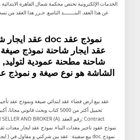
الخدمات الإلكترونية تختص محكمة شمال القاهرة الابتدائية وج
عن هذا العقد. البنـــــــد التاسع. حـرر هذا العقد م
شاحنة مطحنة عمودية لتوليد, ص
الشاشة هو نوع صيغة و نموذج عقد 
بيع سفينة · عقد بين شركتي و مقاول في ( ايجار -- بيععقد ايجار معدات ثقيلة مع مقاول بالباطن doc. نموذج