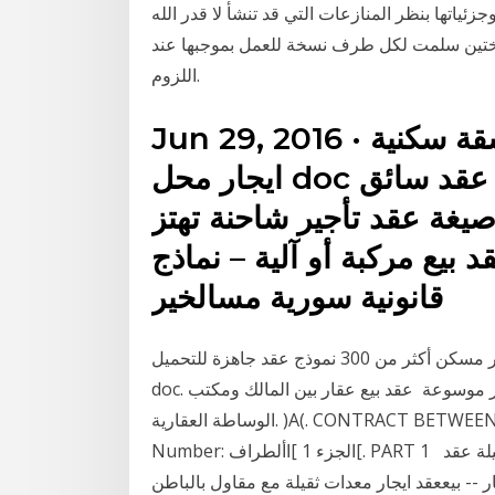
زئياتها بنظر المنازعات التي قد تنشأ لا قدر الله
ن نسختين سلمت لكل طرف نسخة للعمل بموجبها عند
اللزوم.
Jun 29, 2016 · عقد ايجار شقة سكنية doc نموذج عقد
ايجار محل doc عقد ايجار شاحنة نموذج صيغة عقد سائق
يغة عقد تأجير شاحنة تهتز
بيع مركبة أو آلية – نماذج
قانونية سورية مسالخير
عقد بيع ارض فضاء عقد ابتدائي صيغة ونموذج عقد تأجير مسكن أكثر من 300 نموذج عقد جاهزة للتحميل
doc. تحميل أكثر من 5000 كتاب وبحث قانوني مجانا، أكبر موسوعة عقد بيع عقار بين المالك ومكتب
الوساطة العقارية. )A(. CONTRACT BETWEEN SELLER AND BROKER (A). رقم العقد: Contract
Number: الجزء 1 ]األطراف[. PART 1 نموذج عقود تاجير معدات البناء. نموذج عقد ايجار معدات ثقيلة عقد