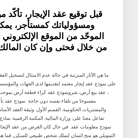
قبل توقيع عقد الإيجار، تأكّد 
ومسؤولياتك كمستأجر، يمكن
الموحّد من الموقع الإلكتروني
من خلال فحتى وإن كان المالك ي
، عقد بيع أرض، شرونموذج عقد كراء قطعة أرض بموجب هذ
مفسوخا من تلقاء نفسه دون حاجة نموذج عقد تأجير
والمشتريات الحكومية. القسم الأول. وثيقة العقد الأساسي
تفاعل معنا على: وزارة المالية. المكتبة الرقمية. نماذ
التمويلي هو منح ائتمان لتملك شخص طبيعي للسكن, فما هي ا