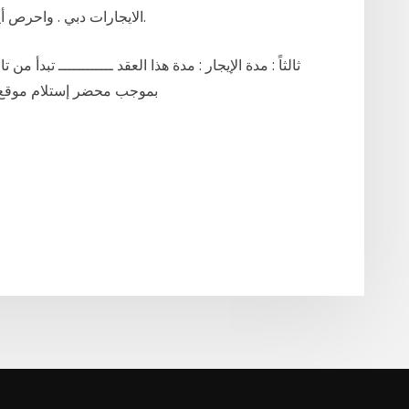
الايجارات دبي . واحرص أيضاً على أن تكون التزامات صاحب العقار واضحة.
ثالثاً : مدة الإيجار : مدة هذا العقد ــــــــــــ تبدأ
بموجب محضر إستلام موقع عليه من الطرفين , وتتجدد تلقائياً لمدة مماثلة أو