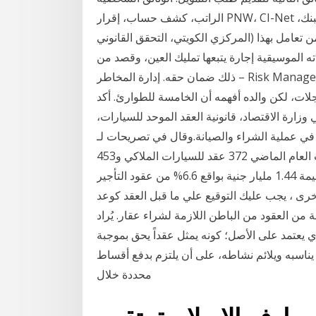
الراتب، كشف حساب، إقرار PNW، CI-Net ،وثائق للتحقق من الدخل الشخصي، نموذج طلب استعلام البنك
المركزي الكويتي، التحقق القانوني) هذا العقد وجد أول ما وجد عام 1846م في إنجلترا، وأول من تعامل بهذا
اته الموسيقية إجارة يتبعها تمليك العين، وقصد من
ذلك ضمان حقه. إدارة المخاطر – Risk Management. ذهب وليد مع أبيه لشراء سيارة جديدة، فتعجب
ات، لكن والده أفهمه أن الخامسة للطوارئ. أكد
وزارة الاقتصاد، قانونية العقد الموحد للسيارات،
ي عملية الشراء والصيانة.وقال في تصريحات لـ
“الاتحاد” أمس إن 3- بلغت عقود التأجير التمويلي للسيارات العام الماضي 372 عقد للسيارات الملاكي و453
لسيارات النقل، وبلغ نشاط تأجير السيارات التمويلي قيمة 1.44 مليار جنية بواقع 6.6% من عقود التأجير
رى ، يجب عليك التوقيع علي ما قبل العقد كوعد
فة من العقود من الباطن اللازمة لشراء عقار. يُراد
ذي يعتمد على الأصل؛ كونه يمثل عقداً يحق بموجبة
ا يناسبه ويلائم نشاطه، على أن يلتزم بدفع أقساط
محددة خلال