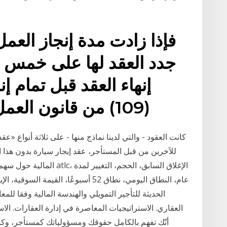
فإذا زادت مدة إنجاز العمل
جدد العقد لها على خمس س
إنهاء العقد قبل تمام إن
(109) من قانون العمل رقم 12 لسنة 2003.)
كانت العقود - والتي لدينا نماذج منها - على ثلاثة أنواع «ع
للآخرين من قبل المستأجر، عقد إيجار سيارة بدون هذا 
المالية حول سهم التوفيق للت
عام، النطاق اليومي، نطاق 52 أسبوعًا، ال
الحديثة للتأجير التمويلي والهندسة المالية وفقا للمع
العقاري. الاستراتيجيات المعاصرة في إدارة العقارات. الاس
أنّك تفهم بالكامل حقوقك ومسؤولياتك كمستأجر، وكذلك