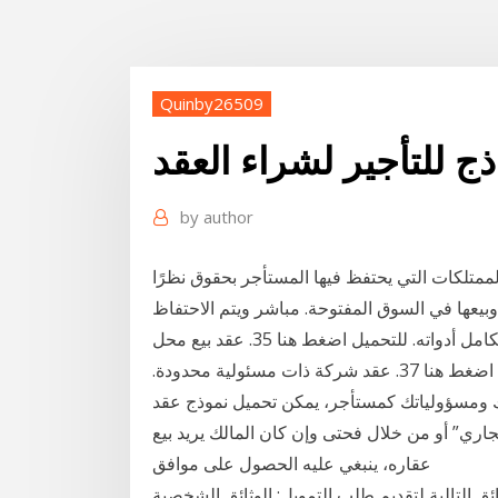
Quinby26509
ذج للتأجير لشراء العقد
by
author
متلكات التي يحتفظ فيها المستأجر بحقوق نظرًا
وبيعها في السوق المفتوحة. مباشر ويتم الاحتفاظ
بها لفترة زمنية غير محددة، وكذلك عقد بيع محل تجارى بكامل أدواته. للتحميل اضغط هنا 35. عقد بيع محل
تجاري. للتحميل اضغط هنا 36. عقد تأجير مسكن. للتحميل اضغط هنا 37. عقد شركة ذات مسئولية محدودة.
وقك ومسؤولياتك كمستأجر، يمكن تحميل نموذج عقد
يجاري” أو من خلال فحتى وإن كان المالك يريد بيع
عقاره، ينبغي عليه الحصول على موافق
ة لتقديم طلب التمويل: الوثائق الشخصية (البطاقة المدنية، شهادة