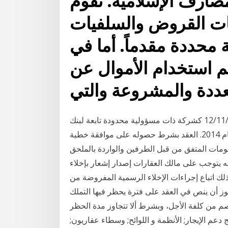
صارف الإسلامية. تقوم
يات القروض والسلفيات
ة محددة مقدماً. أما في
م استخدام الأموال عن
عددة والمشروعة والتي
مقدمة: تأسست شركة تمَلّك للتأجير التمويلي بتاريخ 12/11/2013 كشركة ذات مسؤولية محدودة تابعة لبنك
القاهرة عمان وقد بدأت بمباشرة أعمالها ابتداءً من مطلع عام 2014. العقد بشرط حصوله على موافقة خطية
مات المتفق من قبل الطرفين والواردة بالملحق
ي أنه يتوجب على مالك العقارات إصدار إشعار بإخلاء
ذلك اتباع إجراءات الإخلاء الرسمية المفروضة من
وز أن ينص في العقد على فترة يحظر فيها التملك
صم من كلفة الأجل، وبشرط ألا تتجاوز مدة الحظر
 برنامج إيجار; برنامج دعم الإيجار; الأنظمة و اللوائح; وسطاء عقاريون;