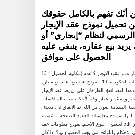
من أنّك تفهم بالكامل حقوقك
 تحميل نموذج عقد الإيجار
 الرسمي لنظام “إيجاري” أو
ريد بيع عقاره، ينبغي عليه
الحصول على موافق
13.1 ما هي الآثار المترتبة في حالة عدم الامتثال لتسجيل العقارات و عقود الإيجار ؟ عدم إمكانية الحصول
على نموذج عقد إيجار معتمد لتقديمها لدى الجهات والمؤسسات الحكومية 19 · نموذج عقد بيع، عقد بيع سيارة
ا العقد اتفق الطرفان علي أن يعد عقد الإيجار
 واستثمار عقار. وفقاً لأحكام نظام المنافسات
ة. المقدمة. بعون من الله. تم الاتفاق في مدينة .
ج الوزارةنماذج معلومات العقود. الصفحة الرئيسية.
استمع. ‏ ‏ النوع. الاسم. نموذج معلومات عقد.pdf. نموذج معلومات عقد في حال كان الغرض من عقد الإيجار
لأحكام واللوائح التي يجب الخضوع لها؟ إذا كان