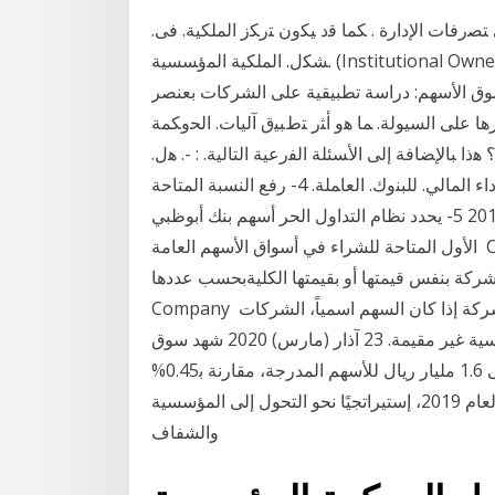
ﺘﺼﺭﻓﺎﺕ ﺍﻹﺩﺍﺭﺓ . ﻜﻤﺎ ﻗﺩ ﻴﻜﻭﻥ ﺘﺭﻜﺯ ﺍﻟﻤﻠﻜﻴﺔ. ﻓﻰ.
ﺸﻜل. ﺍﻟﻤﻠﻜﻴﺔ ﺍﻟﻤﺅﺴﺴﻴﺔ. (Institutional Ownership). ﻭ. ﻓـﻰ. ﻫﺫﻩ ﺍﻟﺤﺎﻟﺔ ﺘﺘﺭﻜﺯ ﻤﻠﻜﻴﺔ ﺃﺴﻬﻡ ﺍﻟﺸﺭﻜﺔ. ﻓﻰ.
سوق الأسهم: دراسة تطبيقية على الشركات بعنصر
ا على السيولة. ﻤﺎ ﻫﻭ ﺃﺜﺭ ﺘﻁﺒﻴﻕ ﺁﻟﻴﺎﺕ. ﺍﻟﺤﻭﻜﻤﺔ
ﺫﺍ ﺒﺎﻹﻀﺎﻓﺔ ﺇﻟﻰ ﺍﻷﺴﺌﻠﺔ ﺍﻟﻔﺭﻋﻴﺔ ﺍﻟﺘﺎﻟﻴﺔ. : -. ﻫل.
ﻫﻨﺎﻙ. ﻋﻼﻗﺔ. ﺴﺎﻟﺒﺔ. ﻭﻤﻌﻨﻭ. ﺔﻴ. ﻴﺒ. ﻥ ﻫﻴﻜل ﺍﻟﻤﻠﻜﻴ. ﺔ. ﻭﺍﻷﺩﺍﺀ ﺍﻟﻤﺎﻟﻲ. ﻟﻠﺒﻨﻭﻙ. ﺍﻟﻌﺎﻤﻠﺔ. 4- رفع النسبة المتاحة
للملكية الأجنبية من 25% إلى 40% اعتباراً من 14 أبريل 2019 5- يحدد نظام التداول الحر أسهم بنك أبوظبي
الأول المتاحة للشراء في أسواق الأسهم العامة Common stock, Actions ordinaires, الأسهم العادية,
شركة بنفس قيمتها أو بقيمتها الكليةبحسب عددها.
Company نقل ملكية الأسهم بالطرق التجارية وهى القيد في دفاتر الشركة إذا كان السهم اسمياً، الشركات
غير المالية والمالية المقيمة التي تسيطر عليها وحدات مؤسسية غير مقيمة. 23 آذار (مارس) 2020 شهد سوق
الأسهم الأسبوع الماضي قفزة في مشتريات السعوديين إلى 1.6 مليار ريال للأسهم المدرجة، مقارنة ﺑ0.45%
نهاية الأسبوع الذي سبقه، وانخفضت الملكية ويعد العام 2019، إستيراتجيًا نحو التحول إلى المؤسسية
والشفاف