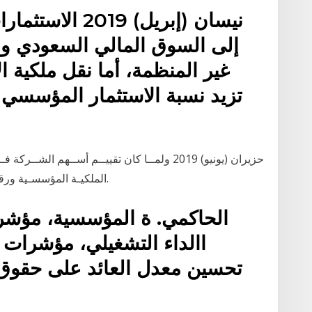
إلى السوق المالي السعودي ومك
غير المنظمة، أما نقل ملكية 
تزيد نسبة الاستثمار المؤسسي
الملكيـة المؤسسـية ورقابـة كبـار حملـة األسـهم علـى السـلوك االنتهازي.
الحاكمي. ة المؤسسية، مؤشرا
االداء التشغيلي، مؤشرات 
تحسين معدل العائد على حقوق 