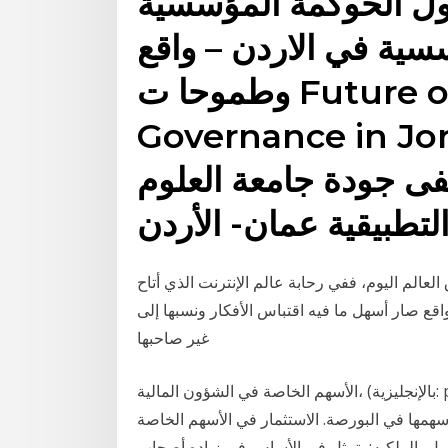
ول الحوكمة المؤسسية
ية في الاردن – واقع
وطموحا ت Future of Corporate
Governance  إعداد د. صالح العقده
ى جودة جامعة العلوم
التطبيقية عمان- الأردن
العالم اليوم، ففي رحابة عالم الإنترنت الذي أتاح
واقع صار أسهل ما فيه اقتباس الأفكار ونسبها إلى
غير صاحبها
الأسهم الخاصة في الشؤون المالية، (بالإنجليزية: private equity )‏ هي فئة من فئات الأصول التي تتكون من
سهمها في البورصة. الاستثمار في الأسهم الخاصة
 21‏‏/4‏‏/1439 بعد الهجرة التمويل بالملكيه: يتمثل فى الأساس فى زياده أصحاب