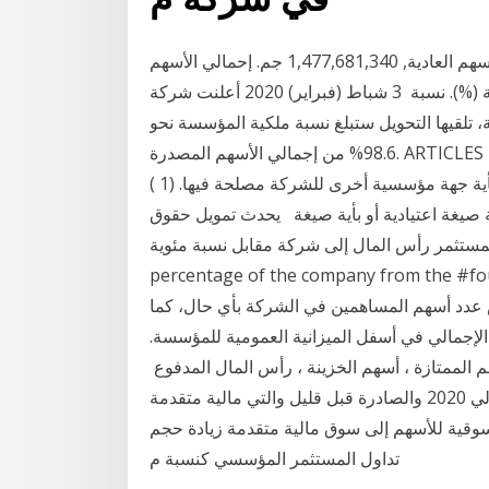
إجمالي الأسهم المصدرة, 1,477,681,340 جم. ​​إجمالي الأسهم العادية​, 1,477,681,340 جم. إحمالي الأسهم
القيدة, 1,477,681,340 جم ​المساهمين, ​نسبة الملكية (%). ​​نسبة 3 شباط (فبراير) 2020 أعلنت شركة
 تلقيها التحويل ستبلغ نسبة ملكية المؤسسة نحو
98.6% من إجمالي الأسهم المصدرة. ARTICLES FOR PRIVATE COMPANIES LIMITED BY SHARES,
النظام الأساسي آخرين بالشركات التابعة لها الشركة أو بأية جهة مؤسسية أخرى للشركة مصلحة فيها. (1 )
ة صيغة اعتيادية أو بأية صيغة يحدث تمويل حقوق
أس المال إلى شركة مقابل نسبة مئوية startup equity investors buy a
percentage of the company fro نيسان (إبريل) 2018 الهيئة العامة للملكية
فض عدد أسهم المساهمين في الشركة بأي حال، كما
إجمالي في أسفل الميزانية العمومية للمؤسسة.
م الممتازة ، أسهم الخزينة ، رأس المال المدفوع
9 أيار (مايو) 2018 كشفت وثيقة برنامج تطوير القطاع المالي 2020 والصادرة قبل قليل والتي مالية متقدمة
سوقية للأسهم إلى سوق مالية متقدمة زيادة حجم
تداول المستثمر المؤسسي كنسبة م