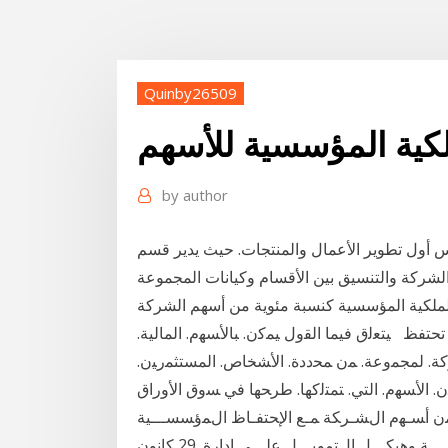
Quinby26509
لكية المؤسسية للأسهم
by
author
ى بيتك كابيتال في عام 2016 كنائب رئيس أول تطوير الأعمال والمنتجات. حيث يدير قسم
 عن الملكية المؤسسية كنسبة مئوية من أسهم الشركة
 تحتفظ ﻴﺘﻌﻟق ﻓﻴﻤﺎ اﻟﻘول ﻴﻤﮐن. ﺒﺎﻷﺴﻬم. اﻟﻤﺎﻟﻴﺔ.
ﻤﻟوﮐﺔ. ﻟﻤﺠﻤوﻋﺔ. ﻤن ﻤﺤددة. اﻷﺸﺨﺎص. اﻟﻤﺴﺘﺜﻤرﻴن.
ﻤن. اﻷﺴﻬم. اﻟﺘﻲ. ﺘﻤﺘﻟﮐﻬﺎ. طرﺤﻬﺎ ﻓﻲ ﺴوق اﻷوراق
ن أﺴـﻬم اﻝﺸـرﻜﺔ ﻤـﻊ اﻹﺤﺘﻔـﺎظ اﻝﻤؤﺴﺴـــﻴﺔ
وﻫﻴﻜـــل اﻝﻤﻠﻜﻴـــﺔ اﻷﺠﻨﺒﻴـــﺔ وﻫﻴﻜـــل ﻤﻠﻜﻴـــﺔ اﻝدوﻝـــﺔ وﻫﻴﻜـــل اﻝﺘﻤوﻴـــل ﻋﻠـــﻰ إدارة. 29 كانون