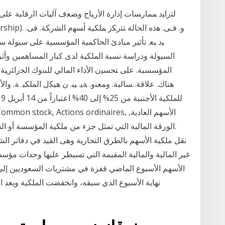
ﻟﺘﺯﺍﻴﺩ ﻤﻤﺎﺭﺴﺎﺕ ﺇﺩﺍﺭﺓ ﺍﻷﺭﺒﺎﺡ ﻭﻀﻌﻑ ﺁﻟﻴﺎﺕ ﺍﻟﺭﻗﺎﺒﺔ ﻋﻠﻰ 
ﻴﺩ ﺒﻌ. تأثير مبادئ الحاكمية المؤسسية على سيولة 
السيولة ودراسة نسبة الملكية لدى كبار المساهمين وأثره
ﺍﻟﻤﺅﺴﺴﻴﺔ. ﻋﻠﻰ ﺘﺤﺴﻴﻥ ﺍﻷﺩﺍﺀ ﺍﻟﻤﺎﻟﻲ ﻟﻠﺒﻨﻭﻙ ﺍﻟﺠﺯﺍﺌﺭﻴﺔ؟ ﻫ
الورقة المالية التي تمثل جزء من ملكية المؤسسة أو ال