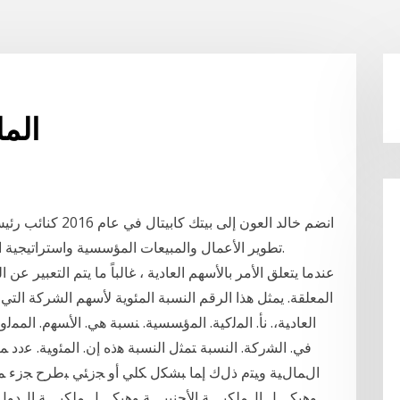
الم
انضم خالد العون إل
تطوير الأعمال والمبيعات المؤسسية واستراتيجية الشركة والتنسيق بين الأقسام وكيانات المجموعة.
عندما يتعلق الأمر بالأسهم العادية ، غالباً ما يتم التعبير
المعلقة. يمثل هذا الرقم النسبة المئوية لأسهم الشركة التي
اﻟﻌﺎدﻴﺔ،. نأ. اﻟﻤﻟﮐﻴﺔ. اﻟﻤؤﺴﺴﻴﺔ. ﻨﺴﺒﺔ ﻫﻲ. اﻷﺴﻬم. اﻟﻤ
ﻓﻲ. اﻟﺸرﮐﺔ. اﻟﻨﺴﺒﺔ ﺘﻤﺜل اﻟﻨﺴﺒﺔ ﻫذه إن. اﻟﻤﺌوﻴﺔ. ﻋدد 
اﻝﻤﺎﻝﻴﺔ وﻴﺘم ذﻝك إﻤﺎ ﺒﺸﻜل ﻜﻠﻲ أو ﺠزﺌﻲ ﺒطرح ﺠزء ﻤ