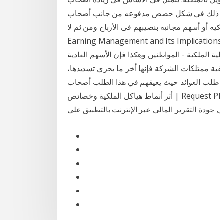
تم ذلك فى شكل حصص مدفوعه من جانب أصحاب
هم مجانيه بنصيبهم فى الأرباح ومن ثم لا -Akers, M.D., and Giacomino, D. E., 2007,
Earning Management and Its Impl.عمان . 3 ( 4 ( عمان . 5 (
ية الملكية - العائلية الملكية - المواطنين وهكذا فإن الأسهم العادية
فية ممتلكات الشركة فإنها أخر ما يجري تسديدها،
ي طلب العوائد حيث يعيقهم في هذا الطلب أصحاب
الأسهم الممتازة والمستندات المعتمدة، وحسب ما يحمله Request PDF | أثر أنماط هياكل الملكية وخصائص
جودة التقرير المالى عبر الإنترنت بالتطبيق على