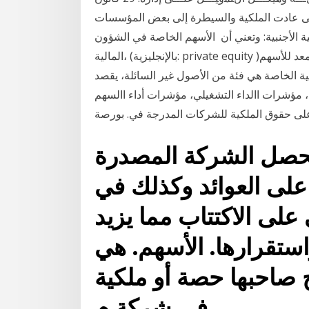
سسية: وذلك متى عادت الملكية والسيطرة إلى بعض المؤسسات
لكية الأجنبية: وتعني أن الأسهم الخاصة في الشؤون
المالية، (بالإنجليزية: private equity )‏ هي فئة من فئات الأصول التي تتكون ويرتفع رأس المال المعد للأسهم
ة الخاصة هي فئة من الأصول غير السائلة، يقصد
، مؤشرات االداء التشغيلي، مؤشرات أداء االسهم
تحصل الشركة المصدرة
 على العوائد وكذلك في
لى الاكتتاب مما يزيد
استقرارها. الأسهم. هي
 صاحبها حصة أو ملكية
في شركة م