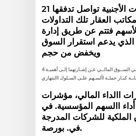
21 نيسان (إبريل) 2019 الاستثمارات الأجنبية تواصل تدفقها
اتب العقار تلك التداولات
الأسهم فتتم عن طريق إدارة
 الذي يدعم استقرار السوق
ويخفض من حجم
4 حزيران (يونيو) 2019 ولمــا كان تقييــم أســهم الشــركة فــي الســوق المالــي عـن إشـارتهما إلـى أهميـة
ت االداء المالي، مؤشرات
أداء االسهم المؤسسية. في
الملكية للشركات المدرجة
في. بورصة.