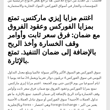
فحسب ، بل العديد من أنواع اللاعبين. هنا نراجع بعض الأنواع الرئيسية من
المؤسسات والتجار في أسواق الفوركس: البنوك التجارية والاستثمارية
اغتنم مزايا إيزي ماركتس. تمتع
بمزايا الفوركس وعقود الفروق
مع ضمان: فرق سعر ثابت وأوامر
وقف الخسارة وأخذ الربح
بالإضافة إلى ضمان التنفيذ. تمتع
بالإثارة.
سوق الفوركس هو السوق الأكبر والأكثر سيولة عالميا ويبلغ معدل التداول
اليومي في سوق الفوركس 4 تريليون دولار تقريبا ويعمل 24 ساعة يوميا 5
ايام أسبوعيا من يوم الإثنين حتي يوم الجمعة . اغتنم مزايا إيزي ماركتس.
تمتع بمزايا الفوركس وعقود الفروق مع ضمان: فرق سعر ثابت وأوامر
وقف الخسارة وأخذ الربح بالإضافة إلى ضمان التنفيذ. تمتع بالإثارة. ما هو
تداول العملات الأجنبية؟ سوق الفوركس أو سوق تبادل العملات الأجنبية
وبالإنجليزية Forex – وهي اختصار Foreign Exchange – يعتبر من اكبر
الاسواق المالية في العالم من حيث يبلغ حجم التداول أكثر من 4 #