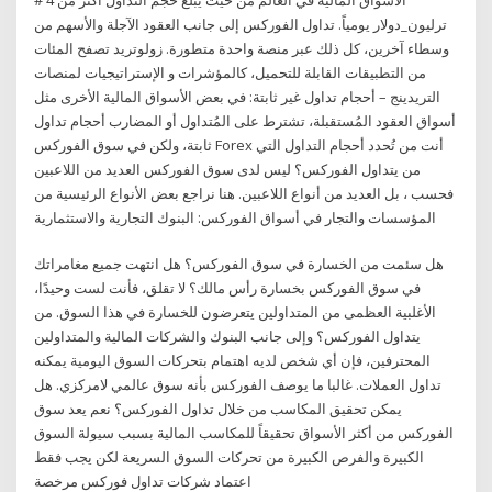
ترليون_دولار يومياً. تداول الفوركس إلى جانب العقود الآجلة والأسهم من
وسطاء آخرين، كل ذلك عبر منصة واحدة متطورة. زولوتريد تصفح المئات
من التطبيقات القابلة للتحميل، كالمؤشرات و الإستراتيجيات لمنصات
التريدينج – أحجام تداول غير ثابتة: في بعض الأسواق المالية الأخرى مثل
أسواق العقود المُستقبلة، تشترط على المُتداول أو المضارب أحجام تداول
ثابتة، ولكن في سوق الفوركس Forex أنت من تُحدد أحجام التداول التي
من يتداول الفوركس؟ ليس لدى سوق الفوركس العديد من اللاعبين
فحسب ، بل العديد من أنواع اللاعبين. هنا نراجع بعض الأنواع الرئيسية من
المؤسسات والتجار في أسواق الفوركس: البنوك التجارية والاستثمارية
هل سئمت من الخسارة في سوق الفوركس؟ هل انتهت جميع مغامراتك
في سوق الفوركس بخسارة رأس مالك؟ لا تقلق، فأنت لست وحيدًا،
الأغلبية العظمى من المتداولين يتعرضون للخسارة في هذا السوق. من
يتداول الفوركس؟ وإلى جانب البنوك والشركات المالية والمتداولين
المحترفين، فإن أي شخص لديه اهتمام بتحركات السوق اليومية يمكنه
تداول العملات. غالبا ما يوصف الفوركس بأنه سوق عالمي لامركزي. هل
يمكن تحقيق المكاسب من خلال تداول الفوركس؟ نعم يعد سوق
الفوركس من أكثر الأسواق تحقيقاً للمكاسب المالية بسبب سيولة السوق
الكبيرة والفرص الكبيرة من تحركات السوق السريعة لكن يجب فقط
اعتماد شركات تداول فوركس مرخصة