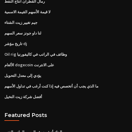
رمال القطران انتاج النفط
لا قيمة الأسهم القيمة الاسمية
جيم تغيير زيت الشتاء
لنا داو جونز سعر السهم
تاريخ مؤشر dj
Oil rig وظائف في الراتب في كاليفورنيا
الألغام dogecoin على الانترنت
يؤدي إلى معدل التحويل
ما الذي يجب أن أتخصص فيه إذا كنت أرغب في تداول الأسهم
أفضل شركة زيت النخيل
Featured Posts
البنك أنيق يعيش الرسم البياني الفني