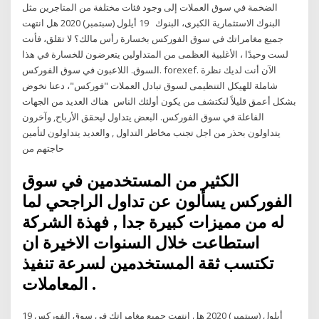
الضخمة في سوق العملات إلى وجود فئات مختلفة من المتاجرين مثل
البنوك الاستثمارية الكبرى، البنوك 19 أيلول (سبتمبر) 2020 هل انتهت
جميع مغامراتك في سوق الفوركس بخسارة رأس مالك؟ لا تقلق، فأنت
لست وحيدًا ، الأغلبية العظمى من المتداولين يتعرضون للخسارة في هذا
السوق. اللاعبون في سوق الفوركس. forexef. الآن أنت لديك نظرة
شاملة للهيكل التنظيمى لسوق تبادل العملات "فوركس"، دعنا نخوض
بشكل أعمق قليلاً لنكتشف من يكون أولئك الناس هناك العديد من الجهات
الفاعلة في سوق الفوركس. البعض يتداول ليحقق الأرباح, وآخرون
يتداولون بحذر من اجل تجنب مخاطر التداول , والعديد يتداولون لتأمين
حاجتهم من
الكثير من المستخدمين في سوق
الفوركس يسألون عن تداول الراجحي لما
له من مميزات كبيرة جدا , فهذة الشركة
استطاعت خلال السنوات الاخيرة ان
تكتسب ثقة المستخدمين لسرعة تنفيذ
المعاملات .
19 أيلول (سبتمبر) 2020 هل انتهت جميع مغامراتك في سوق الفوركس