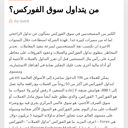
من يتداول سوق الفوركس؟
by
Guest
الكثير من المستخدمين في سوق الفوركس يسألون عن تداول الراجحي
لما له من مميزات كبيرة جدا , فهذة الشركة استطاعت خلال السنوات
الاخيرة ان تكتسب ثقة المستخدمين لسرعة تنفيذ المعاملات . تحذير
المخاطر: ينطوي تداول الفوركس والعملات وعقود الفروقات على مخاطر
كبيرة على رأس مال المستثمر, قبل أن تقرر التداول بالعملات الأجنبية أو
أي أداة مالية أخرى يجب عليك التفكير بعناية في أهدافك الاستثمارية،
ومستوى
في xm يمكن للعملاء من 196 الدخول مباشرة إلى الأسواق العالمية
لتداول الفوركس في أكثر من 50 زوجاً من العملات مع رافعة مالية تصل
إلى 888:1، هوامش ضيقة، لا إعادة التسعير، لا رفض أوامر ولا عمولات. ما
هو الفوركس؟. الفوركس، والذي يطلق عليه أيضاً سوق تبادل العملات، أو
سوق الصرف الأجنبي، هو سوق عالمي لامركزي يجري فيه بيع وشراء
العملات على مدار اليوم. يعتبر الفوركس هو السوق الأكثر ضخامة وسيولة
على مستوى العالم حيث تتجاوز أحجام تداولاته اليومية 5 تريليون دولار.
اعرف المزيد. ما هو الفوركس “تداول العملات” :-الفوركس – Forex هي
اختصار لعبارة “Foreign Exchange Market” وتعني بالعربية “سوق تداول