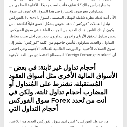
بخسارة رأس مالك؟ لا تقلق، فأنت لست وحيدًا ، الأغلبية العظمى من
المتداولين يتعرضون للخسارة في هذا السوق. اللاعبون في سوق
الفوركس. forexef. الآن أنت لديك نظرة شاملة للهيكل التنظيمى لسوق
تبادل العملات "فوركس"، دعنا نخوض بشكل أعمق قليلاً لنكتشف من
يكون أولئك الناس هناك العديد من الجهات الفاعلة في سوق الفوركس.
البعض يتداول ليحقق الأرباح, وآخرون يتداولون بحذر من اجل تجنب مخاطر
التداول , والعديد يتداولون لتأمين حاجتهم من كلمة "فوركس" تشير إلى
سوق العملات الأجنبية أو البورصة العالمية للعملات الأجنبية، وهي اختصار
للمصطلح الاقتصادي من اللغة الأجنبية "Foreign Exchange Market" أي
– أحجام تداول غير ثابتة: في بعض
الأسواق المالية الأخرى مثل أسواق العقود
المُستقبلة، تشترط على المُتداول أو
المضارب أحجام تداول ثابتة، ولكن في
سوق الفوركس Forex أنت من تُحدد
أحجام التداول التي
من يتداول الفوركس؟ ليس لدى سوق الفوركس العديد من اللاعبين