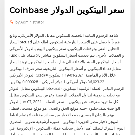
Coinbase سعر البيتكوين الدولار
by
Administrator
شاهد الرسوم البيانية اللحظية للبيتكوين مقابل الدولار الأمريكي، وتابع
أسعار btcusd فورياً واحصل على الأسعار التاريخية لبيتكوين. اطلع على
التحليل الفني وتوقعات البيتكوين. سعر بيتكوين اليوم بالدولار الأمريكي
(usd) و العملات الأخرى. يتم تحديث أسعار البيتكوين مباشر بالاعتماد على
أسعار البيتكوين الحية. بالإضافة الى شارت أسعار البيتكوين, تريند أسعار
البيتكوين, و أسعار البيتكوين التاريخية. سعر صرف البيتكوين (btc) مقابل
الدولار الأمريكي (usd) خلال الأيام الماضية. 2021-01-19 1 بيتكوين =
36,023.22 دولار أمريكي 1 دولار أمريكي = 0.000028 بيتكوين
البيتكوين مقابل الدولار btc/usd - الرسم البياني العملة الرقمية البيتكوين
مع تحليلات يومية لتداول العملات الرقمية وعرض سعر البيتكوين مقابل
الدولار Jan 07, 2021 · كل-ما-تريد-معرفته-عن-بيتكوين----سعر-العملة-
الواحدة-نصف-مليون-جنيه موقع الحق والضلال هو موقع مسيحى قبطى
يهتم بالشان المصري يجمع الاخبار من مصادر مختلفه لاهتمام اقباط
المهجر لاخبار مصر العزيزه البيتكوين - صورة أرشيفية تصوير : المصري
اليوم. اشترك لتصلك أهم الأخبار. سجلت عملة «البيتكوين» الإلكترونية، في
تداولات اليوم الأحد، تراجعا ملموسا لسعرها الذي هبط إلى مستوى أقل