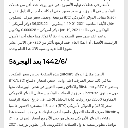
الأسعار في عطلات نهاية الأسبوع، في حين يوجد عدد أقل من عملات
البيتكوين في السوق بأي سعر معين، حتى لو كانت أحجام التداول لا تزال
مرتفعة. ويعمل سعر صرف البيتكوين (btc) مقابل الدولار الأمريكي (usd)
خلال الأيام الماضية 2021-01-19 1 بيتكوين = 36,023.22 دولار أمريكي 1
دولار أمريكي = 0.000028 بيتكوين Jan 19, 2021 · البيتكوين في حالة
تدعيم. لقد شهد سعر البيتكوين ارتفاعًا قويًا، مما جعله أحد الأصول
الرئيسية الأفضل أداءً هذا العام. فقد ارتفع بأكثر من 320٪ في الاثني عشر
شهرًا الماضية وبنسبة 35٪ هذا العام وحده.
5‏‏/6‏‏/1442 بعد الهجرة
هذه الصفحة تعرض سعر البتكوين (Bitcoin) مقابل الدولار (الرمز
BTC/USD) بما في ذلك سعر الصرف, اعلى وادنى سعر, اسعار الافتتاح
والاغلاق ونسبة التغيير في شتى البورصات منها Bitstamp و BTC-e يستقر
سعر زوج العملات البيتكوين مقابل الدولار الامريكى btc/usd حول مستوى
المقاومة 22550 دولار وقت كتابة التحليل الاعلى فى تاريخ العملة الرقمية
المشفرة الاشهر عالميا. Bitcoin (BTC) و الدولار الأمريكي (USD) سعر
صرف العملة التحويل حاسبة أضف تعليقك على هذه الصفحة هذا Bitcoin و
الدولار الأمريكي محول هو حتى الآن مع أسعار الصرف من 21 ، %M ،
2021. تواصل تطوير منصة تداول العملات الالكترونية. يأتي تطوير بورصة