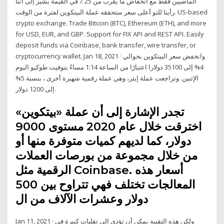
الماضيين فقط مع انخفاض ما يقرب من 25 ٪ في القيمة يشير إلى أننا
رأينا للتو أعلى سعر ستحققه عملة البيتكوين لفترة من الوقت. US-based
crypto exchange. Trade Bitcoin (BTC), Ethereum (ETH), and more
for USD, EUR, and GBP. Support for FIX API and REST API. Easily
deposit funds via Coinbase, bank transfer, wire transfer, or
cryptocurrency wallet. Jan 18, 2021 · وانخفض سعر البيتكوين بحوالي
4% إلى 35100 دولارا اعتبارًا من الساعة 1:14 مساءً بتوقيت طوكيو اليوم
الإثنين. وتراجعت عملة إيثر، وهي عملة رقمية شهيرة أخرى ، بنسبة 5%
إلى 1200 دولار.
تجدر الإشارة إلى أن عملة «بيتكوين»
اخترقت خلال عام 2020 مستوى 9000
دولار، كما لديهم كميات متوفرة منها أو
من خلال مجموعة من بورصات العملات
الرقمية مثل Coinbase. أسعار هذه
المعالجات تختلف فهي تتراوح بين 500
دولار وعشرات الآلاف من ال
Jan 11, 2021 · ولكن هذه التقنية يمكن أن تؤدي إلى تقلبات كبيرة في