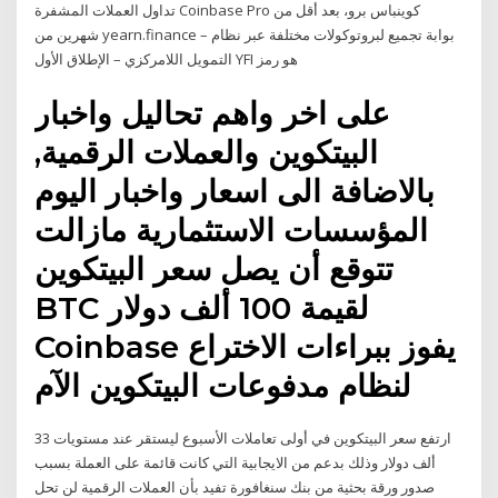
تداول العملات المشفرة Coinbase Pro كوينباس برو، بعد أقل من
شهرين من yearn.finance – بوابة تجميع لبروتوكولات مختلفة عبر نظام
التمويل اللامركزي – الإطلاق الأول YFI هو رمز
على اخر واهم تحاليل واخبار
البيتكوين والعملات الرقمية,
بالاضافة الى اسعار واخبار اليوم
المؤسسات الاستثمارية مازالت
تتوقع أن يصل سعر البيتكوين
BTC لقيمة 100 ألف دولار
Coinbase يفوز ببراءات الاختراع
لنظام مدفوعات البيتكوين الآم
ارتفع سعر البيتكوين في أولى تعاملات الأسبوع ليستقر عند مستويات 33
ألف دولار وذلك بدعم من الايجابية التي كانت قائمة على العملة بسبب
صدور ورقة بحثية من بنك سنغافورة تفيد بأن العملات الرقمية لن تحل