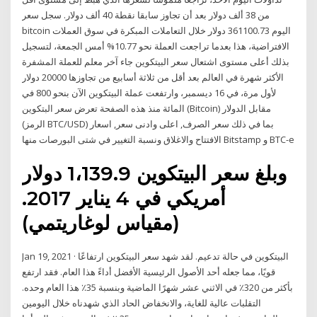
من 38 ألف دولار بعد أن تجاوز سابقا نقطة 40 ألف دولار. سجل سعر
bitcoin اليوم 361100.73 دولار خلال التعاملات المبكرة في سوق العملات
الافتراضية، هذا بعدما تراجعت العملة نحو 10.77% أمس الجمعة، لتسجيل
بذلك أعلى مستوى اشتعال سعر البيتكوين جاء آخر معلم للعملة المشفرة
الأكثر شهرة في العالم بعد أقل من ثلاثة أسابيع من تجاوزها 20000 دولار
لأول مرة، في 16 ديسمبر، وارتفعت عملة البيتكوين الآن بنحو 800 في
المائة منذ هذه الصفحة تعرض سعر البتكوين (Bitcoin) مقابل الدولار
(الرمز BTC/USD) بما في ذلك سعر الصرف, اعلى وادنى سعر, اسعار
الافتتاح والاغلاق ونسبة التغيير في شتى البورصات منها Bitstamp و BTC-e
وبلغ سعر البيتكوين 1،139.9 دولار
أمريكي في 4 يناير 2017.
(مقياس لوغاريتمي)
Jan 19, 2021 · البيتكوين في حالة تدعيم. لقد شهد سعر البيتكوين ارتفاعًا
قويًا، مما جعله أحد الأصول الرئيسية الأفضل أداءً هذا العام. فقد ارتفع
بأكثر من 320٪ في الاثني عشر شهرًا الماضية وبنسبة 35٪ هذا العام وحده.
التقلبات عالية للغاية، والانخفاض الحاد الذي شهدناه خلال اليومين