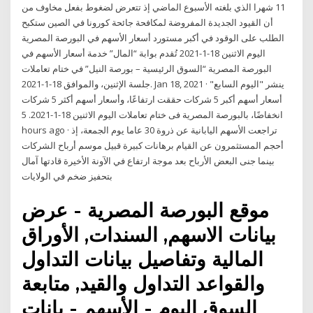
11 شهرا الذي بلغته الأسبوع الماضي إذ تتعرض لضغوط بفعل مخاوف من
أن القيود الجديدة المفروضة لمكافحة جائحة كورونا في الصين ستكبح
الطلب على الوقود في أكبر مستورد أسعار الأسهم في البورصة المصرية
اليوم الاثنين 18-1-2021 تُقدم بوابة “المال” خدمة أسعار الأسهم في
البورصة المصرية “السوق الرئيسية – بورصة النيل” في ختام تعاملات
جلسة الإثنين، والموافق 18-1-2021. Jan 18, 2021 · ينشر "اليوم السابع"
أسعار أسهم أكبر 5 شركات حققت ارتفاعًا، وأسعار أسهم أكثر 5 شركات
انخفاضًا، بالبورصة المصرية فى ختام تعاملات اليوم الاثنين 18-1-2021. 5
hours ago · تراجعت الأسهم اليابانية عن ذروة 30 عاما يوم الجمعة، إذ
أحجم المستثمرون عن القيام برهانات كبيرة قبيل موسم أرباح الشركات
بينما جنى البعض الأرباح بعد موجة ارتفاع في الآونة الأخيرة قادتها آمال
بتحفيز ضخم في الولايات
موقع البورصة المصرية - عرض
بيانات الاسهم, السندات, الأوراق
المالية وتفاصيل بيانات التداول
والقواعد التداول والقيد, متابعة
السوق اليوم - الأسهم - يانات