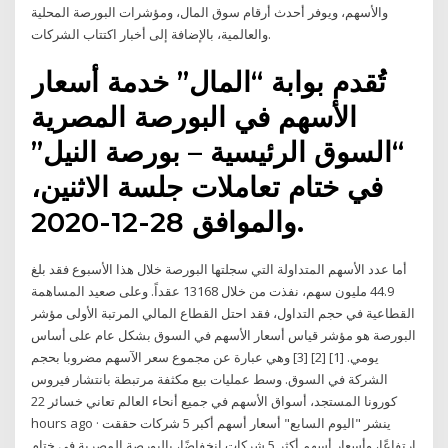
والأسهم، ويوفر أحدث أرقام سوق المال، ومؤشرات البورصة المحلية
والعالمية، بالإضافة إلى أخبار اكتتاب الشركات.
تُقدم بوابة “المال” خدمة أسعار
الأسهم في البورصة المصرية
“السوق الرئيسية – بورصة النيل”
في ختام تعاملات جلسة الاثنين،
والموافق 28-12-2020.
أما عدد الأسهم المتداولة التي سجلتها البورصة خلال هذا الأسبوع فقد بلغ
44.9 مليون سهم، نفذت من خلال 13168 عقداً. وعلى صعيد المساهمة
القطاعية في حجم التداول، فقد احتل القطاع المالي المرتبة الأولى مؤشر
البورصة هو مؤشر قياس أسعار الأسهم في السوق بشكل عام على أساس
يومي. [1] [2] [3] وهي عبارة عن مجموع سعر الآسهم مضروبا بحجم
الشركة في السوق. وسط عمليات بيع مكثفة مرتبطة بانتشار فيروس
كورونا المستجد، أسواق الأسهم في جميع أنحاء العالم تعاني خسائر 22
hours ago · ينشر "اليوم السابع" أسعار أسهم أكبر 5 شركات حققت
ارتفاعًا، وأسعار أسهم أكثر 5 شركات انخفاضًا، بالبورصة المصرية فى ختام