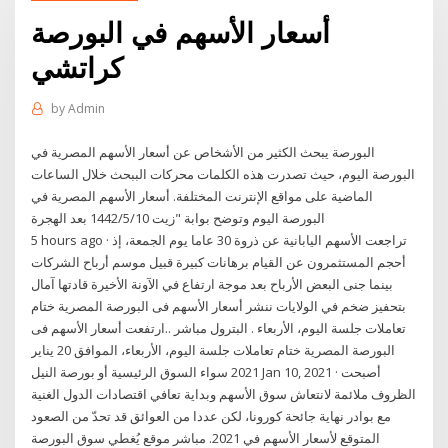
أسعار الأسهم في البورصة
كراتشي
by
Admin
البورصة يبحث الكثير من الأشخاص عن أسعار الأسهم المصرية في
البورصة اليوم، حيث تصدرت هذه الكلمات محركات الببحث خلال الساعات
الماضية على مواقع الإنترنت المختلفة. أسعار الأسهم المصرية في
البورصة اليوم وتوضح بوابة "زيت 10‏‏/5‏‏/1442 بعد الهجرة
5 hours ago · تراجعت الأسهم اليابانية عن ذروة 30 عاما يوم الجمعة، إذ
أحجم المستثمرون عن القيام برهانات كبيرة قبيل موسم أرباح الشركات
بينما جنى البعض الأرباح بعد موجة ارتفاع في الآونة الأخيرة قادتها آمال
بتحفيز ضخم في الولايات ننشر أسعار الأسهم فى البورصة المصرية ختام
تعاملات جلسة اليوم، الأربعاء . البترول مباشر ..ارتفعت أسعار الأسهم فى
البورصة المصرية ختام تعاملات جلسة اليوم، الأربعاء، الموافق 20 يناير
2021 سواء السوق الرئيسية أو بورصة النيل Jan 10, 2021 · أصبحت
الظروف ملائمة لانتعاش سوق الأسهم وبداية تعافي اقتصادات الدول الغنية
مع بوادر نهاية جائحة كورونا، لكن عددا من العوائق قد تحدّ من الصعود
المتوقع لأسعار الأسهم في 2021. مباشر موقع يُغطي سوق البورصة