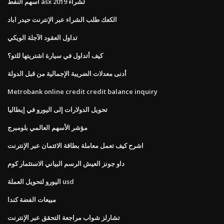
أسهم النفط asx لشراء 2019
الكعك طلب الشراء عبر الإنترنت حيدر اباد
تداول العقود الآجلة الويكي
كيف أتداول في سيارة اشتريتها للتو؟
أدنى معدلات الضريبة الإجمالية من قبل الدولة
Metrobank online credit credit balance inquiry
تحويل الدولارات إلى اليورو في إيطاليا
مؤشر الأسهم العالمي بلومبرج
اشرح كيف تعمل معاملة بطاقة الائتمان عبر الإنترنت
داو جونز العيش الرسم البياني الاستثمار كوم
اليورو لتحويل العملة usd
مبيعات الفضة كندا
تشارلز شواب مراجعة التحقق عبر الإنترنت