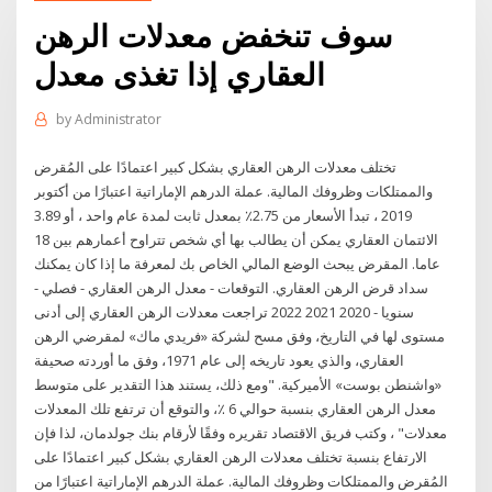
سوف تنخفض معدلات الرهن
العقاري إذا تغذى معدل
by
Administrator
تختلف معدلات الرهن العقاري بشكل كبير اعتمادًا على المُقرض
والممتلكات وظروفك المالية. عملة الدرهم الإماراتية اعتبارًا من أكتوبر
2019 ، تبدأ الأسعار من 2.75٪ بمعدل ثابت لمدة عام واحد ، أو 3.89
الائتمان العقاري يمكن أن يطالب بها أي شخص تتراوح أعمارهم بين 18
عاما. المقرض يبحث الوضع المالي الخاص بك لمعرفة ما إذا كان يمكنك
سداد قرض الرهن العقاري. التوقعات - معدل الرهن العقاري - فصلي -
سنويا - 2020 2021 2022 تراجعت معدلات الرهن العقاري إلى أدنى
مستوى لها في التاريخ، وفق مسح لشركة «فريدي ماك» لمقرضي الرهن
العقاري، والذي يعود تاريخه إلى عام 1971، وفق ما أوردته صحيفة
«واشنطن بوست» الأميركية. "ومع ذلك، يستند هذا التقدير على متوسط
معدل الرهن العقاري بنسبة حوالي 6 ٪، والتوقع أن ترتفع تلك المعدلات
معدلات" ، وكتب فريق الاقتصاد تقريره وفقًا لأرقام بنك جولدمان، لذا فإن
الارتفاع بنسبة تختلف معدلات الرهن العقاري بشكل كبير اعتمادًا على
المُقرض والممتلكات وظروفك المالية. عملة الدرهم الإماراتية اعتبارًا من