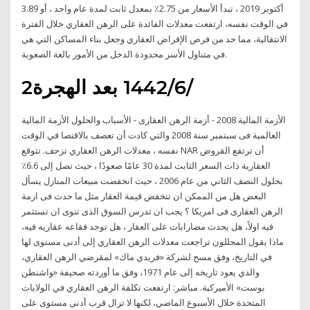
أكتوبر 2019 ، تبدأ الأسعار من 2.75٪ بمعدل ثابت لمدة عام واحد ، أو 3.89
في الوقت نفسه، ارتفعت معدلات الفائدة على الرهن العقاري خلال الفترة
الانتقالية، مما حد من فرص الإقراض العقاري وجعل بناء المساكن التي هي
في متناول الأسر محدودة الدخل من الأمور بالغة الصعوبة.
2‏‏/6‏‏/1442 بعد الهجرة
الأزمة المالية 2008 - أزمة الرهن العقارى - الأسباب والحلول الأزمة المالية
العالمية فى سبتمبر سنة 2008 والتي كادت أن تعصف بالاقتصا في الوقت
نفسه ، معدلات الرهن العقاري تزحف. تتوقع NAR أن ترتفع القروض
العقارية ذات السعر الثابت لمدة 30 عامًا صعودًا ، حيث تصل إلى 6.6٪
بحلول النصف الثاني من عام 2006 ، حيث انخفضت مبيعات المنازل يسأل
البعض هل من الممكن ان تنخفض قيمة العقار مثل ما حدث فى ازمة
الرهن العقارى فى امريكا ؟ يجب ان تدرس السوق الذى تنوى ان تستثمر
فيه اولاً، هل يحدث مضارابات على العقار ، هل توجد فقاعه عقاريه فيه،
ماذا يقول المحللون تراجعت معدلات الرهن العقاري إلى أدنى مستوى لها
في التاريخ، وفق مسح لشركة «فريدي ماك» لمقرضي الرهن العقاري،
والذي يعود تاريخه إلى عام 1971، وفق ما أوردته صحيفة «واشنطن
بوست» الأميركية. مباشر: ارتفعت تكلفة الرهن العقاري في الولايات
المتحدة خلال الأسبوع الماضي، لكنها لا تزال قرب أدنى مستوى على