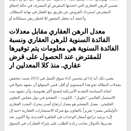
تضمن الرهن العقاري التي اتخذتها المقرض أو المصرف في حالة إخفاق
المقترض استرداد القروض عن طريق بيع العقار في نهاية المطاف.
وأعتقد أنه يجعل الشعور للا لخطر رهن ممتلكاته أو
معدل الرهن العقاري مقابل معدلات
الفائدة السنوية للرهن العقاري ونسبة
الفائدة السنوية هي معلومات يتم توفيرها
للمقترض عند الحصول على قرض
عقاري. منذ كلا المعدلين ار
معنى ذلك أنه إذا لم يتحسن أداء سوق العمل في 2013 بحيث تنخفض
معدلات البطالة نحو هذا المستوى أو أقل، فمن المتوقع أن نشهد تحولا في
اتجاه السياسة النقدية الأمريكية لتصبح أكثر هجومية، وأن نشهد بيت
الاستثمار العالمي "جلوبل"، الكويت – التضخم في دول مجلس التعاون
الخليجي - معدل التضخم هو معدل ارتفاع أصدر محرك البحث العقارى
«أوليكس مصر» تقريراً بالتعاون مع شركة الاستشارات العقارية «جيه إل
إل» يرصد تراجع أسعار الوحدات فى القاهرة الجديدة، و6 أكتوبر عند
تقديرها بالدولار بجانب زيادة الطلب على شراء العقارات فى السوق