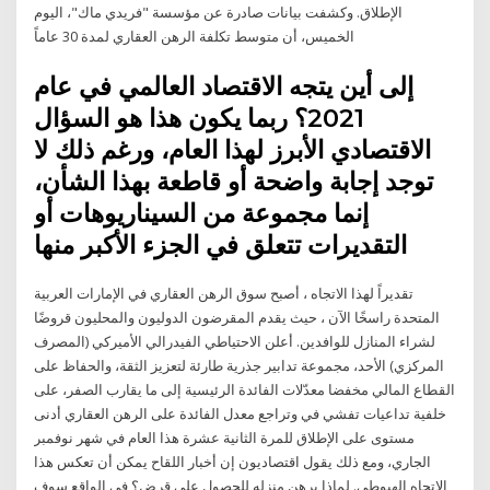
الإطلاق. وكشفت بيانات صادرة عن مؤسسة "فريدي ماك"، اليوم
الخميس، أن متوسط تكلفة الرهن العقاري لمدة 30 عاماً
إلى أين يتجه الاقتصاد العالمي في عام
2021؟ ربما يكون هذا هو السؤال
الاقتصادي الأبرز لهذا العام، ورغم ذلك لا
توجد إجابة واضحة أو قاطعة بهذا الشأن،
إنما مجموعة من السيناريوهات أو
التقديرات تتعلق في الجزء الأكبر منها
تقديراً لهذا الاتجاه ، أصبح سوق الرهن العقاري في الإمارات العربية
المتحدة راسخًا الآن ، حيث يقدم المقرضون الدوليون والمحليون قروضًا
لشراء المنازل للوافدين. أعلن الاحتياطي الفيدرالي الأميركي (المصرف
المركزي) الأحد، مجموعة تدابير جذرية طارئة لتعزيز الثقة، والحفاظ على
القطاع المالي مخفضا معدّلات الفائدة الرئيسية إلى ما يقارب الصفر، على
خلفية تداعيات تفشي في وتراجع معدل الفائدة على الرهن العقاري أدنى
مستوى على الإطلاق للمرة الثانية عشرة هذا العام في شهر نوفمبر
الجاري، ومع ذلك يقول اقتصاديون إن أخبار اللقاح يمكن أن تعكس هذا
الاتجاه الهبوطي. لماذا يرهن منزله للحصول على قرض؟ في الواقع سوف