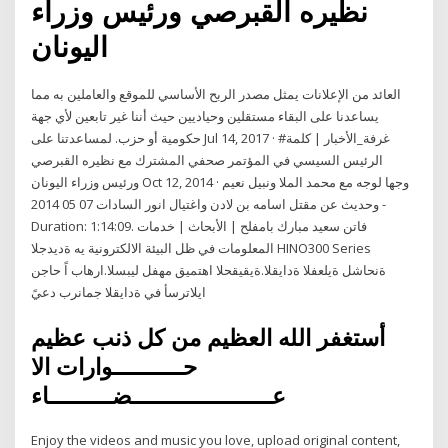
نظيره القبرصي ورئيس وزراء
اليونان
العائد من الإعلانات يمثل مصدر الربح الأساسي للموقع والعاملين به مما
يساعدنا على البقاء مستقلين وحياديين حيث أننا غير تابعين لأي جهة
حكومية أو حزب. لمساعدتنا على Jul 14, 2017 · #غرفة_الأخبار | كلمة
الرئيس السيسي في المؤتمر صحفي المشترك مع نظيره القبرصي
ورئيس وزراء اليونان Oct 12, 2014 · وجها لوجه مع محمد الملا ونبيل نعيم
وحديث عن مقتل اسامه بن لادن واغتيال انور السادات 07 05 2014 -
Duration: 1:14:09. فاتن سعيد مبارك بامفلح | الأبحاث | خدمات
المعلومات في ظل البيئة الالكترونية يه ةديدجلا HINO300 Series
ةنحاشل ةيلعفلا ةدايقلا.ةيقيقحلا اهتميق مهفل ليبسلا.ارهاب اً حاجن
ايلاترسأ في ةدايقلا جمانرب دعيً
أستغفر الله العظيم من كل ذنب عظيم
حــــــــــوارات الا
عــــــــــــــــــــضـــــــــاء
Enjoy the videos and music you love, upload original content,