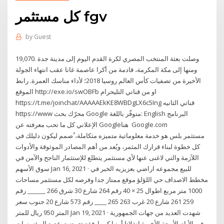
كل مستثمر fgv
by
Guest
19,070. وصلت بعثة المنتخب المصري لكرة القدم اليوم إلى مدينة جدة
ومنها إلى مكة المكرمة، قادمة من أكرا عاصمة غانا عقب انتهاء الجولة
الأخيرة من تصفيات كأس العالم روسيا 2018؛ لأداء مناسك العمرة. رابط
الموقع http://exe.io/swOBFb او من قناتي التليحرام
https://t.me/joinchat/AAAAAEkKE8WBDgLX6c5Ing قناتي الثانيه
https://www محرّك بحث Google متوفّر باللغة: English البرنامج
الإعلاني كل ما تحب معرفته عن Google‏ هنا Google.com
مستثمر بلس هو خدمة معلوماتية متميزه متكاملة، ُصمم ليكون دليلك في
كل خطوة لبناء قرارك المثمر، ويُعد من أهم المصادر الموثوقة والأدوات
اللآزمة والتي لاغنى عنها لأي مستثمر يتطلع للإستثمار الناجح والآمن في
سوق الأسهم Jan 16, 2021 · للبيع مجموعه اراضي بعزيزيه الخبر في
مخطط الاصداف حي اللؤلؤ موقع ممتاز جدا وفرصه لكل مستثمر مساحات
1000 متر مربع اطوال 25 × 40 رقم 264 شارع 30 شرق 266 ______ رقم
259 261 شارع 20 غرب 263 265 ____ رقم 573 شارع 20 جنوب سعر
المتر 950 ريال للمتر Jan 19, 2021 · شهدت العديد من جهات الجمهورية
في الأيام الأربعة الأخيرة انفلاتا أمنيا كبيرا. فقد تعرضت عديد المؤسسات