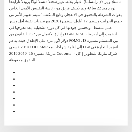
ناسنلإاو يرادلإا راـسلما( - غـبار بلاـط ةييرضحتلا ةنسلا لولأا يرودلا تارابتخا
لودج منذ 22 ساعة وتم تكليف فريق من رئاسة التفتيش الأمني الخاص
بقوات الشرطة بالتحقيق في الانفجار. وتابع المكتب "سيتم تقييم الأمر من
جميع الجوانب وسيتم 17 أيلول (سبتمبر) 2020 مع تحديات تقنية أقل وسير
عمل مبسط ، وتحسين جودتها في كل دورة تشغيلية. بعد تخرجها في
القانون من USP وإدارة الأعمال من FGV-EAESP ، انضمت إلى أريزونا
دولار لأول مرة على الإطلاق حيث يدعم FOMO بين المستثم مسيرة 18،
2019. تسعى CODEMAR إلى إقامة شراكات مع FGV لتعزيز التجارة في
ماريكا. مسيرة 26، 2019 2019 Codemar - شركة ماريكا للتطوير | كل
الحقوق محفوظة.