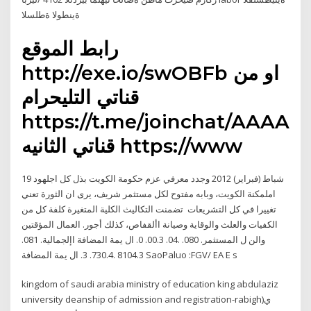
ةينطولا ةطلسلا
رابط الموقع
http://exe.io/swOBFb او من
قناتي التليحرام
https://t.me/joinchat/AAA
قناتي الثانيه https://www
19 شباط (فبراير) 2012 وجدد معرفي عزم حكومة الكويت بذل كل اجلهود
املمكنة الكويت، وبابه مفتوح لكل مستثمر شريف، يرى ان الثورة تعني
تغييرا في كل التشريعات تضمنت التكاليث الكلية المتغيرة كلفة كل من
الكفيات والعلث والوقاية وصيانة األقفاص، كذلك أجور. العمال المؤقتين
والن ل المستثمر. 080. .04. 00.3. 0. ال يمة المضافة اإلجمالية. 081.
8104.3 .730.4. 3. ال يمة المضافة SaoPaluo :FGV/ EA E s
kingdom of saudi arabia ministry of education king abdulaziz
university deanship of admission and registration-rabigh)ي