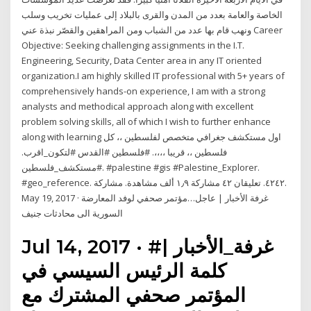
الخاصة والعامة بعدد من المدن والقرى بالبلاد إلى عمليات تخريب وسلب
ونهب قام بها عدد من الشباب ومن المراهقين والقصّر نبذة عني Career
Objective: Seeking challenging assignments in the I.T.
Engineering, Security, Data Center area in any IT oriented
organization.I am highly skilled IT professional with 5+ years of
comprehensively hands-on experience, I am with a strong
analysts and methodical approach along with excellent
problem solving skills, all of which I wish to further enhance
along with learning اول مستكشف جغرافي متخصص لفلسطين ،، كل
فلسطين ،، قريبا ،،،،. #فلسطين #القدس #لتكون_اقرب.
#مستكشف_فلسطين. #palestine #gis #Palestine_Explorer.
#geo_reference. ٤٢٤٢. تعليقان ٤٢ مشاركة ١٫٩ ألف مشاهدة. مشاركة.
May 19, 2017 · غرفة الأخبار | عاجل…مؤتمر صحفي لوفد المعارضة
السورية الى محادثات جنيف
Jul 14, 2017 · #غرفة_الأخبار |
كلمة الرئيس السيسي في
المؤتمر صحفي المشترك مع