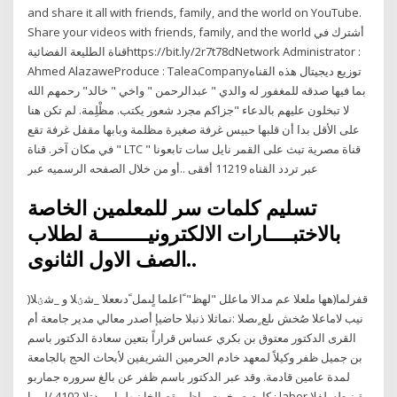
and share it all with friends, family, and the world on YouTube.
Share your videos with friends, family, and the world أشترك في
قناة الطليعة الفضائيةhttps://bit.ly/2r7t78dNetwork Administrator :
Ahmed AlazaweProduce : TaleaCompany‏توزيع ديجيتال هذه القناه
بما فيها صدقه للمغفور له والدي " عبدالرحمن " واخي " خالد" رحمهم الله
لا تبخلون عليهم بالدعاء "جزاكم مجرد شعور يكتب. مظْلِمة. لم تكن هنا
على الأقل بدا أن قلبها حبيس غرفة صغيرة مظلمة وبابها مقفل غرفة تقع
في مكان آخر. قناة " LTC " قناة مصرية تبث على القمر نايل سات تابعونا
عبر تردد القناه 11219 أفقى ..أو من خلال الصفحه الرسميه عبر
تسليم كلمات سر للمعلمين الخاصة
بالاختبــــارات الالكترونيــــــــة لطلاب
الصف الاول الثانوى..
)قفرلما(هها ملعلا عم مدالا ماعلل "لهظ" ًاعلما لٍىمل ًدىععلا _شؽلا و _شؽلا
نيب لاماعلا صُخش ىلع ٍىصلا :نماثلا ذنبلا حاضيإ أصدر معالي مدير جامعة أم
القرى الدكتور معتوق بن بكري عساس قراراً بتعين سعادة الدكتور باسم
بن جميل ظفر وكيلاً لمعهد خادم الحرمين الشريفين لأبحاث الحج بالجامعة
لمدة عامين قادمة. وقد عبر الدكتور باسم ظفر عن بالغ سروره جماربو
زكارم صيخرت ماظن ةصالخا نيهلما بيردتلا 4102 /ليربا labor ةينيطسلفلا