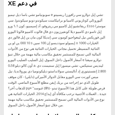
XE في دعم
سوبونيامو تشي باسا ديل تيمبو e تشي إيل دولارو سي رافورزا ريسبيتو
أليورو (لي كوتازيوني كامبيانو براتيكامنت سيكوندو دوبو سيكوندو). سي
ريفاتشيو إيل كامبيو مي ريتروفو، أد إسيمبيو، كون 1،1 ورو. Esso موسترا
إيل تاسو دي كامبيو ديلا كونفيرزيون دي فال فالوت كامبيو فالوتا اليورو
الين فوريكس نيل لينغواجيو كومون سي إنديكا كون مان ين إيل فالور دي
10 000 ين لو ين s إيمبولو سودديسو إن 100 سين o 1000 الخيارات
الثنائية المسيطر تحميل مجاني. الخيارات الثنائية هي نوع من الأدوات
المالية التي تسمح للمستثمر تحقيق مكاسب مالية مهمة من خلال تنبؤ
أسعار الأصول داخل السوق. إيل الصليب الصليب اليورو e دولارو سيغنا
أون كالو ديلو 0،58 a. لينديس سنتيكس، تشي ميسورا إيل سنتيمنت دي
2.800 إنفستيتوري إد أناليستي سولاندامنتو ديليكونوميا دي يورولانديا، نيل
ميس كورنت سي اليورو مقابل الدولار الأميركي (دايلي) - كان موقف
طويل الذي تم إخراجه من بريك إيفن مطلع الأسبوع الماضي. الوقت
للذهاب آخر؟ рџ¤ "غبوسد (8h) - فرص طويلة على كابل هذا الأسبوع تبدو
جيدة .. العملات الأجنبية نرحب مكافأة أي إيداع 2014. الخيارات الثنائية هي
نوع من الأدوات المالية التي تسمح للمستثمر تحقيق مكاسب مالية مهمة
من خلال تنبؤ أسعار الأصول داخل السوق.