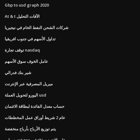
Gbp to usd graph 2020
At & t الآفات التحليل
شركات الشحن النفط الخام في نيجيريا
تداول الأسهم في جنوب افريقيا
توقف تجارة nasdaq
عامل الخوف سوق الأسهم
شير بنك فدرالي
ميريل المصرفية عبر الإنترنت
اليورو لتحويل العملة usd
حساب معدل الفائدة لبطاقة الائتمان
عام 2 شريط أوراق عمل المخططات
يتم توزيع الأرباح بأرباح منخفضة
فتح حساب nre في sbi على الانترنت