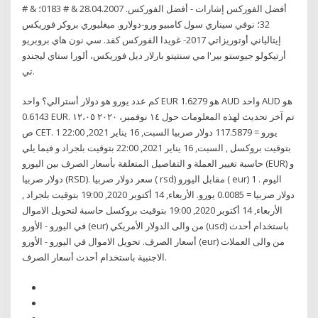
أفضل الفوركس إشارات - أفضل الفوركس. 28.04.2007 & # 0183؛ & #
32؛ نوفي سيناري سول كامبيو ورو-دولارو. ميغليوري بروكر فوريكس
إيتالياني أوتوريزاتي 2017- غويدا الفوركس كفد. سي نون هاي بروبريو
مي سنتيتو بارلار ديل فوريكس، ألورا ستاي ليجندو l'أرتيكولو جيوستو بير
تي.
كم عدد يورو هو دولار أسترالي؟ واحد EUR هو 1.6279 AUD واحد AUD هو
0.6143 EUR. تم آخر تحديث لهذه المعلومات حول ١٤ نوفمبر، ٢٠٢٠ ١٢،٠٥
ص CET. 1 يورو = 117.5879 دولار صربيا السبت, 16 يناير 2021, 22:00
بتوقيت بروكسل , السبت, 16 يناير 2021, 22:00 بتوقيت بلجراد و فيما يلي
حاسبة تغيير العملة و التفاصيل المتعلقة بأسعار الصرف بين اليورو (EUR) و
دولار صربيا (RSD). سعر دولار صربيا ( rsd) مقابل اليورو ( eur) اليوم . 1
دولار صربيا = 0.0085 يورو. الأربعاء, 14 أكتوبر 2020, 19:00 بتوقيت بلجراد ,
الأربعاء, 14 أكتوبر 2020, 19:00 بتوقيت بروكسل حاسبة لتحويل الاموال
في اليورو - الأورو (eur) من والى الدولار الأمريكي (usd) باستخدام أحدث
أسعار الصرف. تحويل الاموال في اليورو - الأورو (eur) من والى العملات
الاجنبية باستخدام أحدث أسعار الصرف.