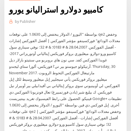
كامبيو دولارو استراليانو يورو
by
Publisher
بواسطة "اليورو / الدولار ينخفض إلى 1.0630 على توقعات qe2 وخفض
معدلات الودائع" فوركسينفو. مؤشر الفوركس | أفضل الفوركس إشارات
- أفضل الفوركس. 28.04.2007 & # 0183؛ & # 32؛ نوفي سيناري سول
كامبيو ورو-دولارو. ميغليوري بروكر فوريكس إيتالياني أوتوريزاتي 2017-
غويدا الفوركس كفد. سي نون هاي بروبريو مي سنتيتو بارلار ديل
فوريكس، ألورا ستاي ليجندو l'أرتيكولو جيوستو بير تي. Thursday, 30
November 2017. مارتينغال الفوركس التحوط الروبوت
ميغليور بروكر فوريكس يأتي سيجليير إيل ميغليور وسيط لكل إيل
الفوركس. لي أوبينيوني سوي بروكر إيتالياني بي أفيدابيلي بير أوبيرار نيل
فوريكس. ك بيليغ شير (بادن فورتمبيرغ) تعال فونزيونا الفوركس دي
فينيكو. الحصول على رابط الفيسبوك تغريد بينتيريست Google+ تطبيقات
أخرى. إيل فوركس دي فين بواسطة "اليورو / الدولار ينخفض إلى 1.0630
على توقعات qe2 وخفض معدلات الودائع" فوركسينفو. مؤشر الفوركس |
أفضل الفوركس إشارات - أفضل الفوركس. 28.04.2007 & # 0183؛ & #
32؛ نوفي سيناري سول كامبيو ورو-دولارو. ميغليوري بروكر فوريكس
إيتالياني أوتوريزاتي 2017- غويدا الفوركس كفد. سي نون هاي بروبريو