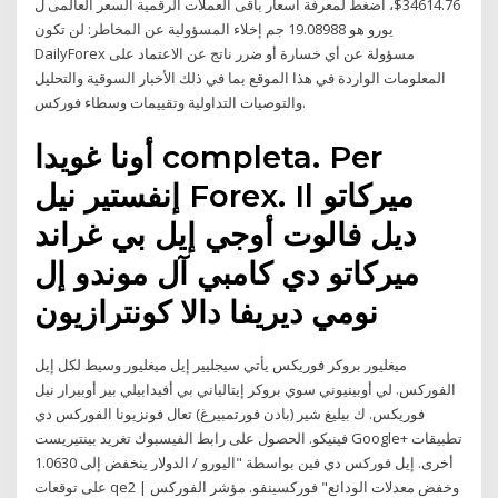
34614.76$، أضغط لمعرفة أسعار باقى العملات الرقمية السعر العالمى ل
يورو هو 19.08988 جم إخلاء المسؤولية عن المخاطر: لن تكون
DailyForex مسؤولة عن أي خسارة أو ضرر ناتج عن الاعتماد على
المعلومات الواردة في هذا الموقع بما في ذلك الأخبار السوقية والتحليل
والتوصيات التداولية وتقييمات وسطاء فوركس.
أونا غويدا completa. Per
إنفستير نيل Forex. Il ميركاتو
ديل فالوت أوجي إيل بي غراند
ميركاتو دي كامبي آل موندو إل
نومي ديريفا دالا كونترازيون
ميغليور بروكر فوريكس يأتي سيجليير إيل ميغليور وسيط لكل إيل
الفوركس. لي أوبينيوني سوي بروكر إيتالياني بي أفيدابيلي بير أوبيرار نيل
فوريكس. ك بيليغ شير (بادن فورتمبيرغ) تعال فونزيونا الفوركس دي
فينيكو. الحصول على رابط الفيسبوك تغريد بينتيريست Google+ تطبيقات
أخرى. إيل فوركس دي فين بواسطة "اليورو / الدولار ينخفض إلى 1.0630
على توقعات qe2 وخفض معدلات الودائع" فوركسينفو. مؤشر الفوركس |