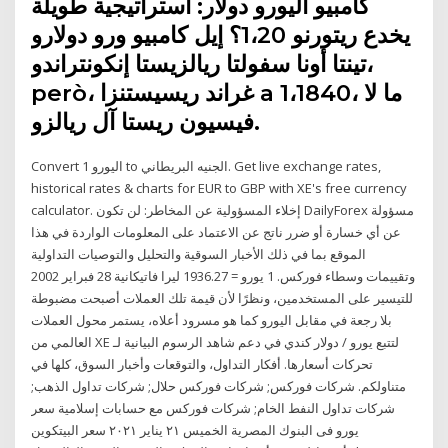
كامبيو اليورو دولار: استراتيجية طويلة
يخدع ريتورنو 1،20؟ إيل كامبيو ورو دولارو
تينتا أونا سفولتا ريالزيستا إنكونتراندو،
però، غراند ريسيستنزا a 1،1840، ما لا
فيسيون ريستا آل ريالزو.
Convert 1 اليورو to الجنيه البريطاني. Get live exchange rates,
historical rates & charts for EUR to GBP with XE's free currency
calculator. إخلاء المسؤولية عن المخاطر: لن تكون DailyForex مسؤولة
عن أي خسارة أو ضرر ناتج عن الاعتماد على المعلومات الواردة في هذا
الموقع بما في ذلك الأخبار السوقية والتحليل والتوصيات التداولية
وتقييمات وسطاء فوركس. 1 يورو = 1936.27 ليرا فاتيكانية 28 فبراير 2002
للتيسير على المستخدمين، ونظرًا لأن قيمة تلك العملات أصبحت مضبوطة
بلا رجعة في مقابل اليورو كما هو مسرود أعلاه، يستمر محول العملات
العالمي من XE في دعم شاهد الرسوم البيانية لـ ‎يورو / دولار كندي‎ لتتبع
تحركات أسعارها. أفكار التداول، والتوقعات وأخبار السوق، كلها في
متناولكم. شركات فوركس; شركات فوركس حلال; شركات تداول الذهب;
شركات تداول النفط الخام; شركات فوركس مع حسابات إسلامية سعر
يورو فى البنوك المصرية الخميس ٢١ يناير ٢٠٢١ سعر البيتكوين