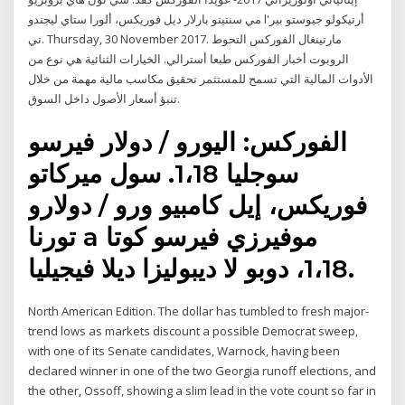
مي سنتيتو بارلار ديل فوريكس، ألورا ستاي ليجندو l'أرتيكولو جيوستو بير
تي. Thursday, 30 November 2017. مارتينغال الفوركس التحوط
الروبوت أخبار الفوركس طبعا أسترالي. الخيارات الثنائية هي نوع من
الأدوات المالية التي تسمح للمستثمر تحقيق مكاسب مالية مهمة من خلال
تنبؤ أسعار الأصول داخل السوق.
الفوركس: اليورو / دولار فيرسو
سوجليا 1،18. سول ميركاتو
فوريكس، إيل كامبيو ورو / دولارو
تورنا a موفيرزي فيرسو كوتا
1،18، دوبو لا ديبوليزا ديلا فيجيليا.
North American Edition. The dollar has tumbled to fresh major-
trend lows as markets discount a possible Democrat sweep,
with one of its Senate candidates, Warnock, having been
declared winner in one of the two Georgia runoff elections, and
the other, Ossoff, showing a slim lead in the vote count so far in