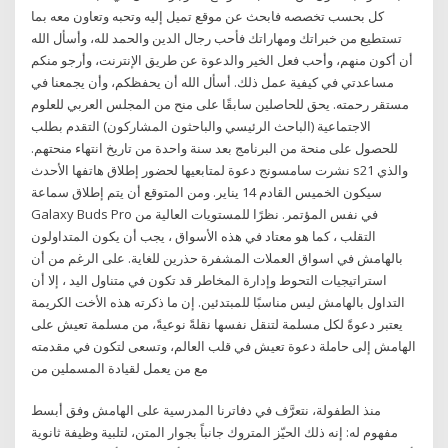
كل بحسب تخصصه فابحث عن موقع تميل إليه وتحبه وتعاون معه بما
تستطيع من خبراتك ومهاراتك فأحب رجال الدين والحمد لله، وأسأل الله
أن أكون منهم، وأحب فعل الخير والدعوة عن طريق الإنترنت، وأرجو منكم
مساعدتي في كيفية عمل ذلك. أسأل الله أن يحفظكم، وأن يجمعنا في
مستقر رحمته. يحق للحاصلين سابقًا على منح من المجلس العربي للعلوم
الاجتماعية (الباحث الرئيسي والباحثون المشاركون) التقدم بطلب
للحصول على منحة من البرنامج بعد سنة واحدة من تاريخ انتهاء منحتهم.
نشرت سامسونج دعوة لمتابعيها لحضور إطلاق هاتفها الأحدث s21 والذي
سيكون الخميس القادم 14 يناير. ومن المتوقع أن يتم إطلاق سماعة
Galaxy Buds Pro في نفس المؤتمر. نظرًا للمستويات العالية من
التقلب ، كما هو معتاد في هذه الأسواق ، يجب أن يكون المتداولون
بالهامش في اسواق العملات المشفرة حذرين للغاية. على الرغم من أن
استراتيجيات التحوط وإدارة المخاطر قد تكون في متناول اليد ، إلا أن
التداول بالهامش ليس مناسبًا للمبتدئين. إن ما ذكرته هذه الأخت الكريمة
يعتبر دعوةً لكل مسلمة لتنقل نفسها نقلةً نوعيةً، من مسلمة تعيش على
الهامش إلى حاملة دعوة تعيش في قلب العالم، وتسعى لتكون في مقدمته
مع من يعمل لقيادة المسملين من
منذ الطفولة، نتعرَّف في دفاترنا المدرسية على الهامش وفق أبسط
مفهوم له: إنه ذلك الحيّز المتروك جانباً بجوار المتن، لتلبية وظيفة ثانوية