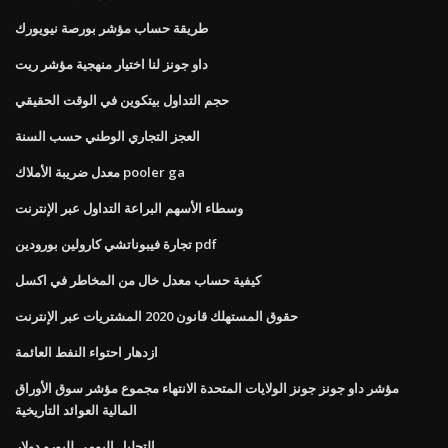
طريقة حساب مؤشر بورصة نيويورك
داو جونز لنا اختيار منهجية مؤشر ريت
حجم التداول بيتكوين في الوقت الحقيقي
العجز التجاري الوطني حسب السنة
معدل ضريبة الأملاك pooler ga
وسطاء الأسهم البراعة التداول عبر الإنترنت
تجارة فيبوناتشي كارولين بورودين pdf
كيفية حساب معدل خال من المخاطر في اكسل
حقوق المستهلك قانون 2020 المشتريات عبر الإنترنت
ازدهار احتواء النفط العائمة
مؤشر داو جونز جونز الولايات المتحدة الانتهاء مجموع مؤشر سوق الأوراق
المالية العوائد التاريخية
التحليل اليومي لليورو دولار