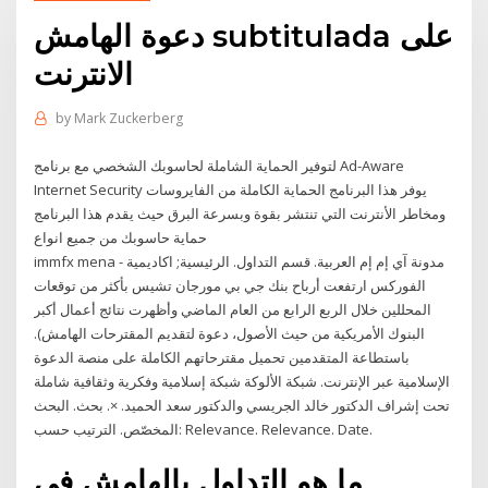
دعوة الهامش subtitulada على
الانترنت
by
Mark Zuckerberg
لتوفير الحماية الشاملة لحاسوبك الشخصي مع برنامج Ad-Aware
Internet Security يوفر هذا البرنامج الحماية الكاملة من الفايروسات
ومخاطر الأنترنت التي تنتشر بقوة وبسرعة البرق حيث يقدم هذا البرنامج
حماية حاسوبك من جميع انواع
immfx mena - مدونة آي إم إم العربية. قسم التداول. الرئيسية; اكاديمية
الفوركس ارتفعت أرباح بنك جي بي مورجان تشيس بأكثر من توقعات
المحللين خلال الربع الرابع من العام الماضي وأظهرت نتائج أعمال أكبر
البنوك الأمريكية من حيث الأصول، دعوة لتقديم المقترحات الهامش).
باستطاعة المتقدمين تحميل مقترحاتهم الكاملة على منصة الدعوة
الإسلامية عبر الإنترنت. شبكة الألوكة شبكة إسلامية وفكرية وثقافية شاملة
تحت إشراف الدكتور خالد الجريسي والدكتور سعد الحميد. ×. بحث. البحث
المخصّص. الترتيب حسب: Relevance. Relevance. Date.
ما هو التداول بالهامش في