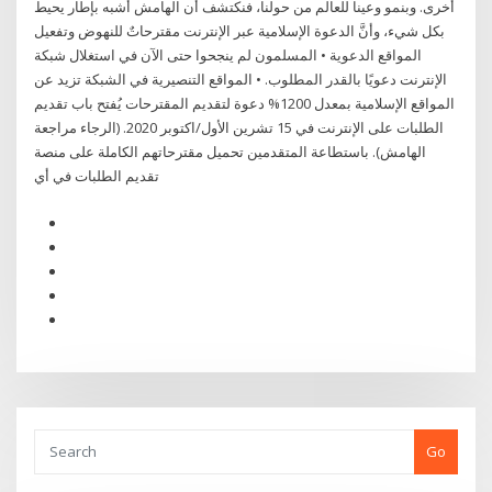
أخرى. وبنمو وعينا للعالم من حولنا، فنكتشف أن الهامش أشبه بإطار يحيط
بكل شيء، وأنَّ الدعوة الإسلامية عبر الإنترنت مقترحاتٌ للنهوض وتفعيل
المواقع الدعوية • المسلمون لم ينجحوا حتى الآن في استغلال شبكة
الإنترنت دعويًا بالقدر المطلوب. • المواقع التنصيرية في الشبكة تزيد عن
المواقع الإسلامية بمعدل 1200% دعوة لتقديم المقترحات يُفتح باب تقديم
الطلبات على الإنترنت في 15 تشرين الأول/اكتوبر 2020. (الرجاء مراجعة
الهامش). باستطاعة المتقدمين تحميل مقترحاتهم الكاملة على منصة
تقديم الطلبات في أي
Go