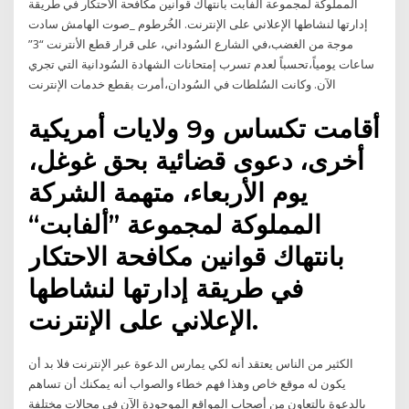
المملوكة لمجموعة ألفابت بانتهاك قوانين مكافحة الاحتكار في طريقة
إدارتها لنشاطها الإعلاني على الإنترنت. الخُرطوم _صوت الهامش سادت
موجة من الغضب،في الشارع السُوداني، على قرار قطع الأنترنت “3”
ساعات يومياً،تحسباً لعدم تسرب إمتحانات الشهادة السُودانية التي تجري
الآن. وكانت السُلطات في السُودان،أمرت بقطع خدمات الإنترنت
أقامت تكساس و9 ولايات أمريكية
أخرى، دعوى قضائية بحق غوغل،
يوم الأربعاء، متهمة الشركة
المملوكة لمجموعة ”ألفابت“
بانتهاك قوانين مكافحة الاحتكار
في طريقة إدارتها لنشاطها
الإعلاني على الإنترنت.
الكثير من الناس يعتقد أنه لكي يمارس الدعوة عبر الإنترنت فلا بد أن
يكون له موقع خاص وهذا فهم خطاء والصواب أنه يمكنك أن تساهم
بالدعوة بالتعاون من أصحاب المواقع الموجودة الآن في مجالات مختلفة