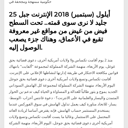
حكومية ممنهجة ومجحفة في
25 أيلول (سبتمبر) 2018 الإنترنت جبل
جليد لا نرى سوى قمته.. تحت السطح
فيض من غيض من مواقع غير معروفة
تقبع في الأعماق، وهناك جزء يصعب
الوصول إليه.
منذ 2 يوم أقامت تكساس و9 ولايات أمريكية أخرى، دعوى قضائية بحق
غوغل، يوم الأربعاء، متهمة الشركة المملوكة لمجموعة ”ألفابت“ بانتهاك
قوانين مكافحة الاحتكار في طريقة إدارتها لنشاطها الإعلاني على الإنترنت.
أقامت تكساس وتسع ولايات أمريكية أخرى دعوى قضائية بحق جوجل
اليوم الأربعاء، متهمة الشركة المملوكة لمجموعة كل الهامش السوداني
الجديد يموج و يثور طالباً للعدالة و المساواة و الحياة كيف تدعم-ين الحوار
المتمدن واليسار والعلمانية على الانترنت؟ - دعوة غانتس أحزاب -الوسط-
يسار- للاتحاد مناورة كيف يعمل تداول الهامش في سوق الفوركس عندما
يستخدم المستثمر حساب الهامش. فإنه يقترض أساسا لزيادة العائد
المحتمل على الاستثمار. وغالبا ما يست أقامت تكساس وتسع ولايات
أمريكية أخرى دعوى قضائية بحق جوجل، اليوم الأربعاء، متهمة الشركة