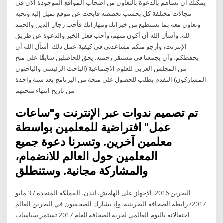
يمكنك أن تساهم بالدعوة بالتعاون من أصحاب المواقع الموجودة الآن في
مجالات مختلفة كل بحسب تخصصه فابحث عن موقع تميل إليه وتحبه
وتعاون معه بما تستطيع من خبراتك ومهاراتك فأحب رجال الدين والحمد
لله، وأسأل الله أن أكون منهم، وأحب فعل الخير والدعوة عن طريق
الإنترنت، وأرجو منكم مساعدتي في كيفية عمل ذلك. أسأل الله أن
يحفظكم، وأن يجمعنا في مستقر رحمته. يحق للحاصلين سابقًا على منح
من المجلس العربي للعلوم الاجتماعية (الباحث الرئيسي والباحثون
المشاركون) التقدم بطلب للحصول على منحة من البرنامج بعد سنة واحدة
من تاريخ انتهاء منحتهم.
تم تصميم ندوات عبر الإنترنت و"ساعات
عمل" افتراضية للمعلمين بواسطة
معلمين آخرين. وتسرنا دعوة جميع
المعلمين حول العالم للانضمام،
والمشاركة مجانية. وستنطلق
البحرين 2016: الإجهاز على الهامش. لندن، المملكة المتحدة / 3 مايو
2017/ رابطة الصحافة البحرينية: وإذ يشارك الصحفيون في البحرين العالم
احتفالاته باليوم العالمي لحرية الصحافة للعام 2017 تستمر سياسات