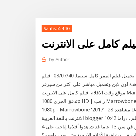
Santis55440
م كامل على الانترنت
by
Author
فيلم الممر كامل مجانا تحميل فيلم الممر كامل سينما. 03/07/40 · فيلم Incredibles 2 2018 مترجم
ون لاين وتحميل مباشر على اكثر من سيرفر WEB-DL فيلم Incredibles 2 2018 مترجم على
موقع وقت الافلام. فيلم كامل على الانترنت Marrowbone 2017 مشاهدة فيلم كامل Marrowbone فيلم
تدفق الجري 1080p HD | راقب Marrowbone (2017) تدفق مشاهدة الفيلم الكامل يتدفق على الانترنت
1080p - Marrowbone '2017' . مشاهدة 28 Days 2000 كامل مراجعة الفيلم 4k hdمشاهدة مباشرة على
4 تشرين الأول (أكتوبر) 2017 7 من أصل 10 مراهقين في سن 13 عاما قد شاهدوا أفلاما إباحية على
ّ الشباب في مشاهدة الأفلام الإباحية حتى بعد زواجهم؟