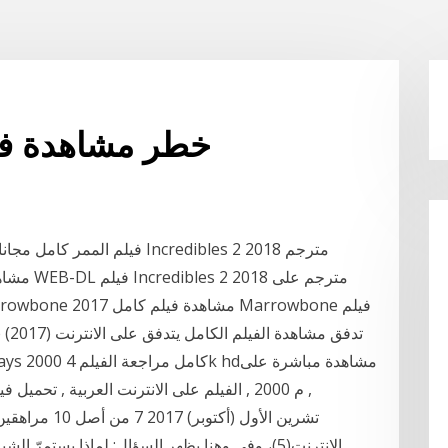
خطر مشاهدة فيل
مشاهدة ا
الانترنت باللغة العربية blogger 10:42 م 2000 , الفيلم على الانترنت العربية , تحميل فيلم , دراما ,
الإنترنت(5)، وفي وهنا يظهر السؤال: لماذا يستمر