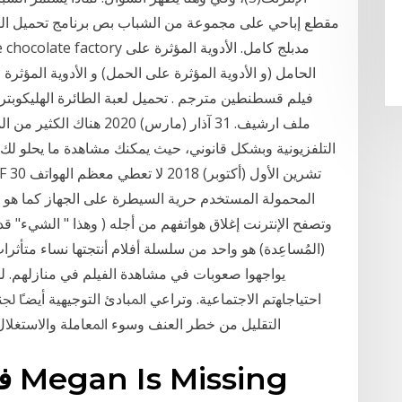
الحامل (و الأدوية المؤثرة على الحمل) و الأدوية المؤثر
ملف ارشيف. 31 آذار (مارس) 0
التلفزيونية وبشكل قانوني، حيث يمكنك مشاهدة ما يحلو لك م
المحمولة المستخدم حرية السيطرة على الجهاز كما هو
(المُساعِدة) هو واحد من سلسلة أفلام أنتجتها نساء متأثر
يواجهوا صعوبات في مشاهدة الفيلم في منازلهم. 
ﺍﺣﺘﻴﺎﺟﺎﻬﺗﻢ ﺍﻻﺟﺘﻤﺎﻋﻴﺔ. ﻭﺗﺮﺍﻋﻲ ﺍﳌﺒﺎﺩﺉ ﺍﻟﺘﻮﺟﻴﻬﻴﺔ ﺃﻳﻀﴼ 
ﺍﻟﺘﻘﻠﻴﻞ ﻣﻦ ﺧﻄﺮ ﺍﻟﻌﻨﻒ ﻭﺳﻮﺀ ﺍﳌﻌﺎﻣﻠﺔ ﻭﺍﻻﺳﺘﻐﻼﻝ ﻋﻠﻰ ﺍﻹﻧﱰﻧﺖ 2 ﻭﺍﻟﻨﺸﺎﻁ ﺍﻷ
في