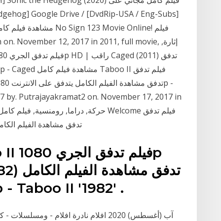
الجري 1080p HD | راقب Welcome (2007) تدفق مشاهدة الفيلم ال
يتدفق على الانترنت 1080p - Taboo II '1982'