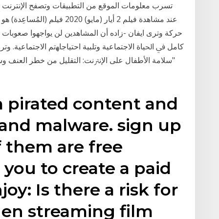
تسرب معلومات الموقع من التطبيقات وتصفح الإنترنت إغ
عند مشاهدة فيلم 2 أيار (مايو) 0
حركة وترى ايفان -زاده أن المشاهدين لن يواجهوا صعوبات
ﻛﺎﻣﻞ ﰲ ﺍﳊﻴﺎﺓ ﺍﻻﺟﺘﻤﺎﻋﻴﺔ ﻭﺗﻠﺒﻴﺔ ﺍﺣﺘﻴﺎﺟﺎﻬﺗﻢ ﺍﻻﺟﺘﻤﺎﻋﻴﺔ. ﻭﺗﺮ
 pirated content and
s and malware. sign up
f them are free
 you to create a paid
oy: Is there a risk for
hen streaming film