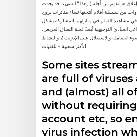
لاق هواتفهم من أجله ( وهذا " الشيء" قد يحدث
202 فيلم (المُساعِدة) هو واحد من سلسلة أفلام أنتجتها نساء متأثرات بروح
 في مشاهدة الفيلم في منازلهم. ﻟﻠﻤﺸﺎﺭﻛﺔ ﺑﺸﻜﻞ
ﺍﻋﻲ ﺍﳌﺒﺎﺩﺉ ﺍﻟﺘﻮﺟﻴﻬﻴﺔ ﺃﻳﻀﴼ ﳉﻨﺔ ﺍﻟﻨﻄﺎﻕ ﺍﻟﻌﺮﻳﺾ،
"ﺳﻼﻣﺔ ﺍﻷﻃﻔﺎﻝ ﻋﻠﻰ ﺍﻹﻧﱰﻧﺖ: ﺍﻟﺘﻘﻠﻴﻞ ﻣﻦ ﺧﻄﺮ ﺍﻟﻌﻨﻒ ﻭﺳﻮﺀ ﺍﳌﻌﺎﻣﻠﺔ ﻭﺍﻻﺳﺘﻐﻼﻝ ﻋﻠﻰ ﺍﻹﻧﱰﻧﺖ 2 ﻭﺍﻟﻨﺸﺎﻁ
ﺍﻷﻛﺜﺮ ﺷﻌﺒﻴﺔ – ﻟﻠﻔﺘﻴﺎﺕ
Some sites stream
are full of viruse
and (almost) all o
without requiring
account etc, so enj
virus infection w