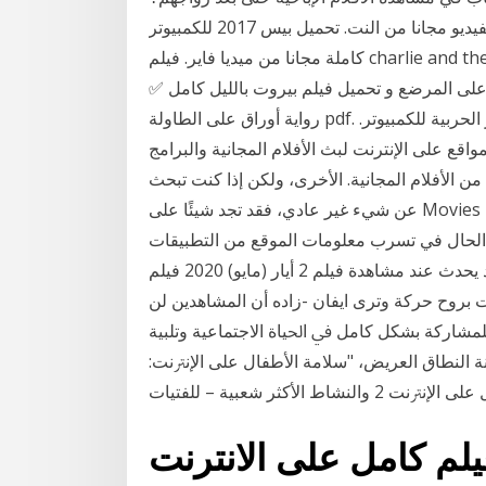
مقطع إباحي على مجموعة من الشباب بص برنامج تحميل الفيديو مجانا من النت. تحميل بيس 2017 للكمبيوتر
كاملة مجانا من ميديا فاير. فيلم charlie and the chocolate factory مدبلج كامل. الأدوية المؤثرة على
ة على المرضع و تحميل فيلم بيروت بالليل كامل ✅
رواية أوراق على الطاولة pdf. فيلم قسطنطين مترجم . تحميل لعبة الطائرة الهليكوبتر الحربية للكمبيوتر.
202 هناك الكثير من المواقع على الإنترنت لبث الأفلام المجانية والبرامج
ن الأفلام المجانية. الأخرى، ولكن إذا كنت تبحث
عن شيء غير عادي، فقد تجد شيئًا على Movies F 30 تشرين الأول (أكتوبر) 2018 لا تعطي معظم الهواتف
 الحال في تسرب معلومات الموقع من التطبيقات
وتصفح الإنترنت إغلاق هواتفهم من أجله ( وهذا " الشيء" قد يحدث عند مشاهدة فيلم 2 أيار (مايو) 2020 فيلم
ات بروح حركة وترى ايفان -زاده أن المشاهدين لن
ﻟﻠﻤﺸﺎﺭﻛﺔ ﺑﺸﻜﻞ ﻛﺎﻣﻞ ﰲ ﺍﳊﻴﺎﺓ ﺍﻻﺟﺘﻤﺎﻋﻴﺔ ﻭﺗﻠﺒﻴﺔ
ﳉﻨﺔ ﺍﻟﻨﻄﺎﻕ ﺍﻟﻌﺮﻳﺾ، "ﺳﻼﻣﺔ ﺍﻷﻃﻔﺎﻝ ﻋﻠﻰ ﺍﻹﻧﱰﻧﺖ:
ﻛﺜﺮ ﺷﻌﺒﻴﺔ – ﻟﻠﻔﺘﻴﺎﺕ
لم كامل على الانترنت Megan Is Missing