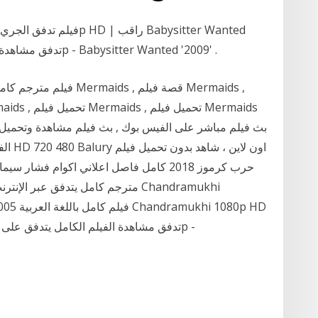
(2009) تدفق مشاهدة الفيلم الكامل يتدفق على الانترنت 1080p - Babysitter Wanted '2009' .
حرب كرموز 2018 كامل فاصل اعلاني اكوام ف