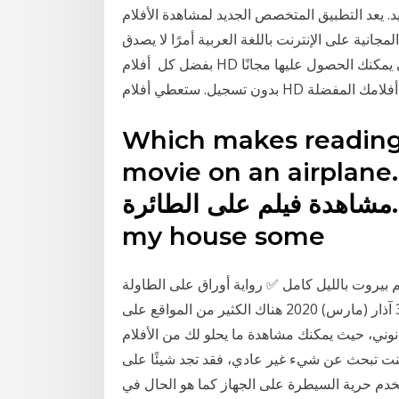
. يعد التطبيق المتخصص الجديد لمشاهدة الأفلام
لمجانية على الإنترنت باللغة العربية أمرًا لا يصدق
بفضل كل أفلام HD المجانية - أفلام جديدة هي واحدة من أفضل التطبيقات التي يمكنك الحصول عليها مجانًا
Which makes reading i
movie on an airpla. الذي سيجعلك تقرأها كثيرا مثل
مشاهدة فيلم على الطائرة. Try watching a movie at
my house some
 بالليل كامل ✅ رواية أوراق على الطاولة pdf. فيلم قسطنطين مترجم . تحميل لعبة
الطائرة الهليكوبتر الحربية للكمبيوتر. ملف ارشيف. 31 آذار (مارس) 2020 هناك الكثير من المواقع على
قانوني، حيث يمكنك مشاهدة ما يحلو لك من الأفلام
 عن شيء غير عادي، فقد تجد شيئًا على Movies F 30 تشرين الأول
ة المستخدم حرية السيطرة على الجهاز كما هو الحال في